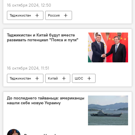
16 октября 2024, 12:50
Таджикистан
Россия
сельское хозяйство
торговля
Экономика
Таджикистан и Китай будут вместе
развивать потенциал "Пояса и пути"
16 октября 2024, 11:51
Таджикистан
Китай
ШОС
Кохир Расулзода
До последнего тайваньца: американцы
нашли себе новую Украину