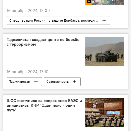
16 октября 2024, 18:00
Спецоперация России по защите Донбасса: последние новости
Видео
Россия
Украина
Мир
конфликт
Таджикистан создаст центр по борьбе
с терроризмом
16 октября 2024, 17:10
Таджикистан
безопасность
терроризм
Мир
ШОС выступила за сопряжение ЕАЭС и
инициативы КНР "Один пояс - один
путь"