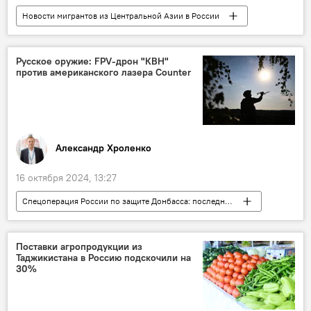
Новости мигрантов из Центральной Азии в России
Миграция
Россия
квоты
Русское оружие: FPV-дрон "КВН"
против американского лазера Counter
Александр Хроленко
16 октября 2024, 13:27
Спецоперация России по защите Донбасса: последние новости
Колумнисты
Аналитика
Россия
Армия и вооружение
Поставки агропродукции из
Таджикистана в Россию подскочили на
30%