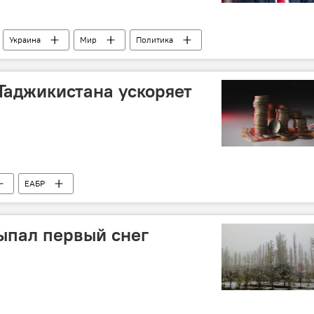
Украина
Мир
Политика
басса: последние новости
Таджикистана ускоряет
ЕАБР
ыпал первый снег