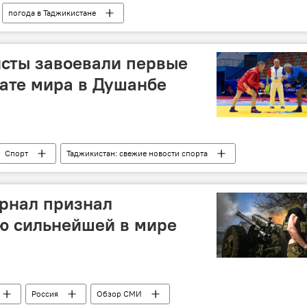
погода в Таджикистане
исты завоевали первые
ате мира в Душанбе
Спорт
Таджикистан: свежие новости спорта
рнал признал
ю сильнейшей в мире
Россия
Обзор СМИ