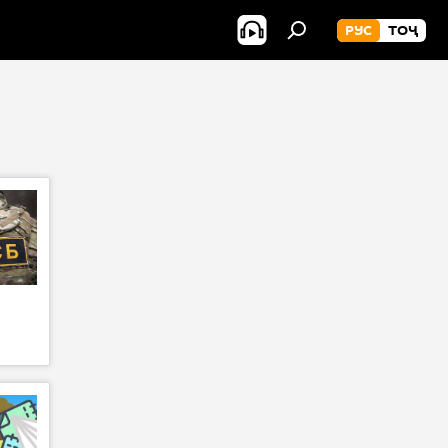
РУС
ТОҶ