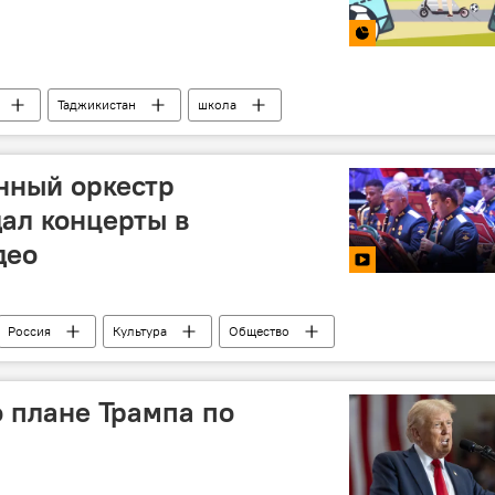
Таджикистан
школа
нный оркестр
ал концерты в
део
Россия
Культура
Общество
 плане Трампа по