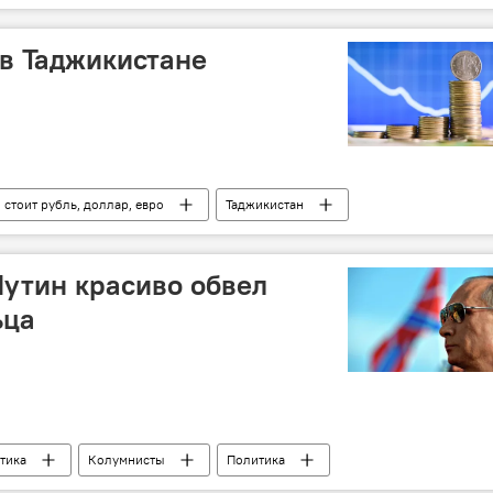
в Таджикистане
 стоит рубль, доллар, евро
Таджикистан
лар
рубль
сомони
евро
Путин красиво обвел
ьца
тика
Колумнисты
Политика