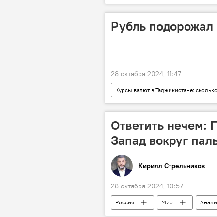
Рубль подорожал 
28 октября 2024, 11:47
Курсы валют в Таджикистане: сколько
Нацбанк Таджикистана
дол
Экономика
Ответить нечем: 
Запад вокруг пал
Кирилл Стрельников
28 октября 2024, 10:57
Россия
Мир
Анали
Армия и вооружение