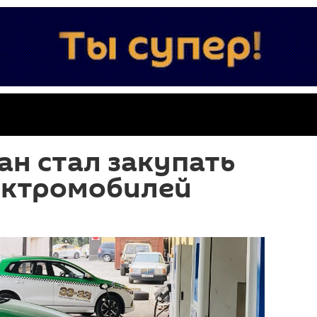
н стал закупать
ектромобилей