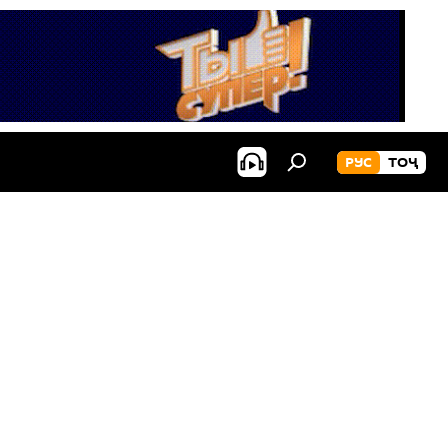
РУС
ТОҶ