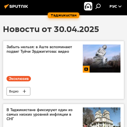
РУС
Таджикистан
Новости от 30.04.2025
Забыть нельзя: в Аште вспоминают
подвиг Туйчи Эрджигитова: видео
Эксклюзив
Видео
81-летие Победы в Великой Отечественной войне
9 мая - День Победы в Великой Отечественной войне
В Таджикистане фиксируют один из
самых низких уровней инфляции в
Великая Отечественная война (1941-1945)
СНГ
Таджикистан