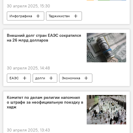
30 апреля 2025, 15:30
Инфографика
Таджикистан
Какой сегодня праздник: календарь важных дат 2026
Общество
Внешний долг стран ЕАЭС сократился
на 26 млрд долларов
30 апреля 2025, 14:48
ЕАЭС
долги
Экономика
Комитет по делам религии напомнил
о штрафе за неофициальную поездку в
хадж
30 апреля 2025, 13:43