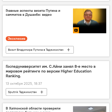
Главные аспекты визита Путина и
саммитов в Душанбе: видео
Эксклюзив
Визит Владимира Путина в Таджикистан
Визит Путина в Таджикистан
Видео
Владимир Путин
СНГ
Госпедуниверситет им. С.Айни занял 8-е место в
мировом рейтинге по версии Higher Education
Новости Душанбе
Центральная Азия
Ranking.
13 октября 2025, 18:37
Sputnik Таджикистан
В Хатлонской области проверили