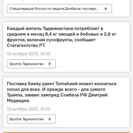
Спецоперация России по защите Донбасса: последние новости
Украина
Россия
Дмитрий Песков
Кремль
переговоры
США
Каждый житель Таджикистана потребляет в
среднем в месяц 8,4 кг овощей и бобовых и 2,6 кг
фруктов, включая сухофрукты, сообщает
Статагентство РТ.
13 октября 2025, 16:39
Sputnik Таджикистан
Поставка Киеву ракет Tomahawk может кончиться
плохо для всех. И прежде всего - для самого
Трампа, заявил зампред Совбеза РФ Дмитрий
Медведев.
13 октября 2025, 16:20
Sputnik Таджикистан