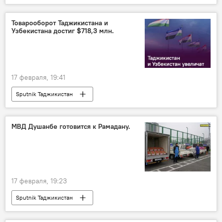
Россия
США
Мир
Украина
Политика
Товарооборот Таджикистана и
Узбекистана достиг $718,3 млн.
17 февраля, 19:41
Sputnik Таджикистан
МВД Душанбе готовится к Рамадану.
17 февраля, 19:23
Sputnik Таджикистан