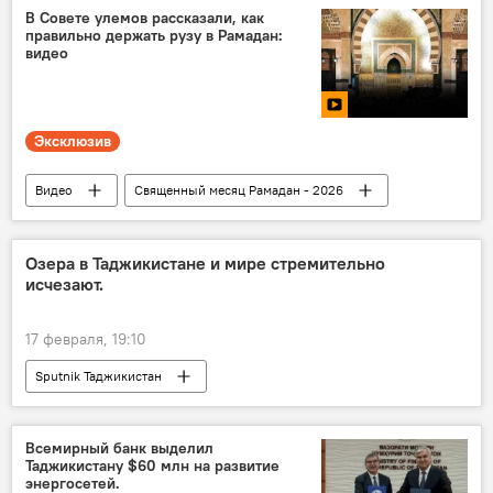
В Совете улемов рассказали, как
правильно держать рузу в Рамадан:
видео
Эксклюзив
Видео
Священный месяц Рамадан - 2026
Религия
мусульманство
Совет улемов Таджикистана
Озера в Таджикистане и мире стремительно
исчезают.
17 февраля, 19:10
Sputnik Таджикистан
Всемирный банк выделил
Таджикистану $60 млн на развитие
энергосетей.