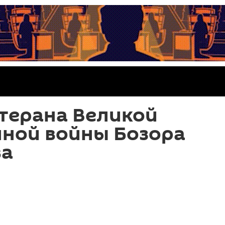
терана Великой
нной войны Бозора
ва