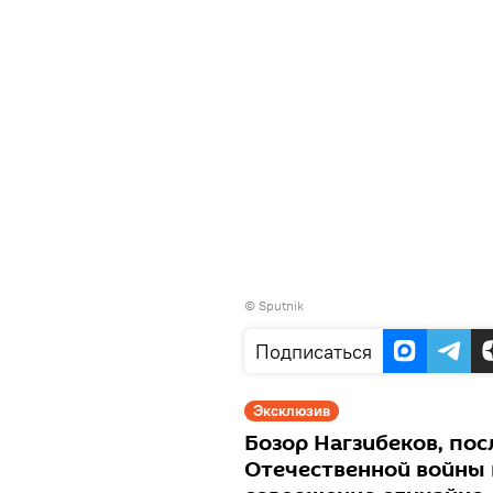
© Sputnik
Подписаться
Эксклюзив
Бозор Нагзибеков, по
Отечественной войны 