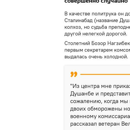
совершенно случайно
В качестве политрука он 
Сталинабад (название Душа
колхоз, но судьба препод
другой нелегкой дорогой.
Столетний Бозор Нагзибеко
первым секретарем комсом
выдалась очень холодной.
"Из центра мне прика
Душанбе и представит
сожалению, когда мы п
двоих обморожены ног
военному комиссариат
рассказал ветеран Ве