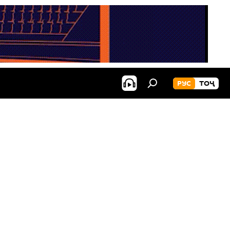
РУС
ТОҶ