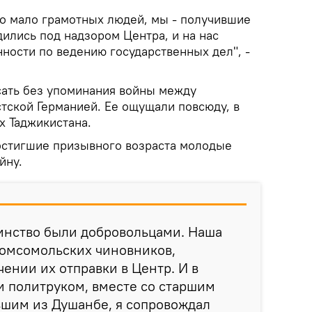
ло мало грамотных людей, мы - получившие
дились под надзором Центра, и на нас
ности по ведению государственных дел", -
ать без упоминания войны между
тской Германией. Ее ощущали повсюду, в
х Таджикистана.
остигшие призывного возраста молодые
йну.
нство были добровольцами. Наша
комсомольских чиновников,
чении их отправки в Центр. И в
чи политруком, вместе со старшим
вшим из Душанбе, я сопровождал