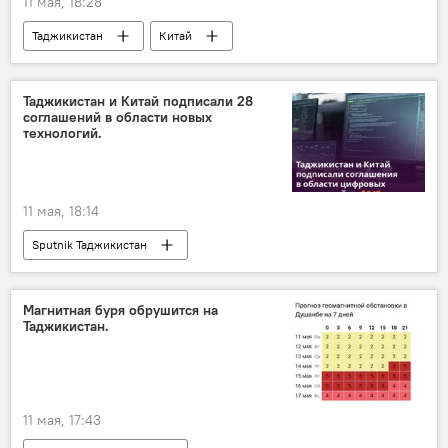
11 мая, 18:28
Таджикистан
Китай
цифровые технологии
Эмомали Рахмон
визит
Таджикистан и Китай подписали 28
соглашений в области новых
технологий.
11 мая, 18:14
Sputnik Таджикистан
Магнитная буря обрушится на
Таджикистан.
11 мая, 17:43