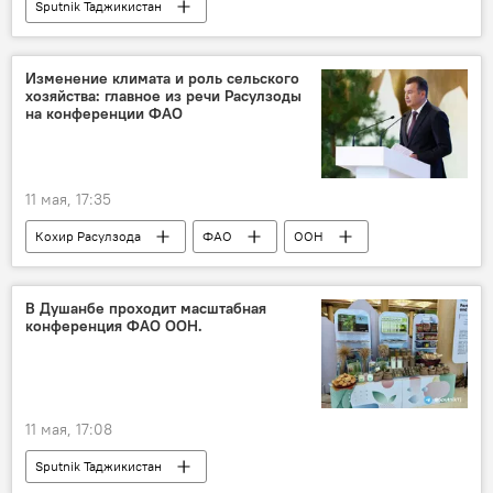
Sputnik Таджикистан
Изменение климата и роль сельского
хозяйства: главное из речи Расулзоды
на конференции ФАО
11 мая, 17:35
Кохир Расулзода
ФАО
ООН
Таджикистан
Новости Душанбе
Экономика
Экология
В Душанбе проходит масштабная
конференция ФАО ООН.
сельское хозяйство
11 мая, 17:08
Sputnik Таджикистан