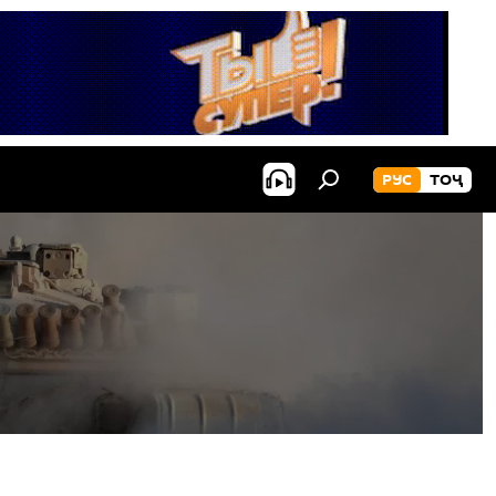
РУС
ТОҶ