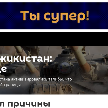
жикистан:
це
тана активизировались талибы, что
ой границы
ал причины