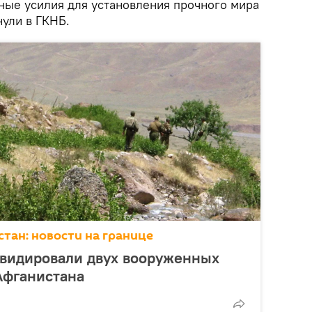
ьные усилия для установления прочного мира
нули в ГКНБ.
тан: новости на границе
квидировали двух вооруженных
Афганистана