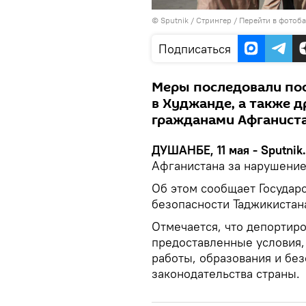
©
Sputnik
/ Стрингер
/
Перейти в фотоб
Подписаться
Меры последовали по
в Худжанде, а также 
гражданами Афганист
ДУШАНБЕ, 11 мая - Sputnik.
Афганистана за нарушение
Об этом сообщает Государ
безопасности Таджикистан
Отмечается, что депортир
предоставленные условия,
работы, образования и бе
законодательства страны.