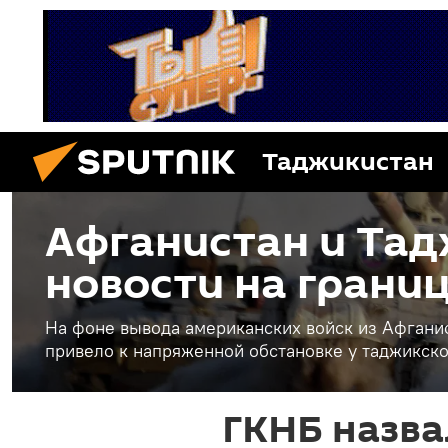
Таджикистан
Афганистан и Тад
новости на грани
На фоне вывода американских войск из Афганис
привело к напряженной обстановке у таджикск
ГКНБ назв