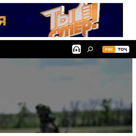
РУС
ТОҶ