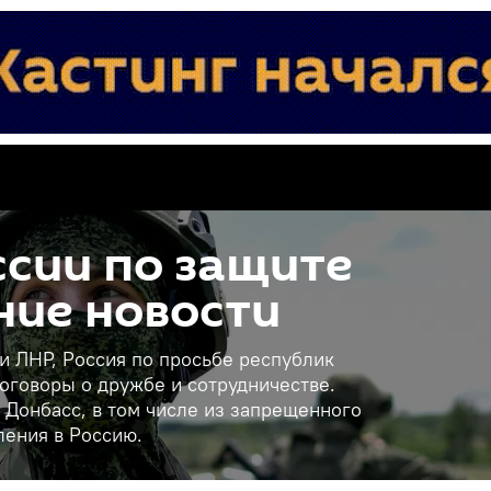
сии по защите
ние новости
 и ЛНР, Россия по просьбе республик
оговоры о дружбе и сотрудничестве.
 Донбасс, в том числе из запрещенного
ления в Россию.