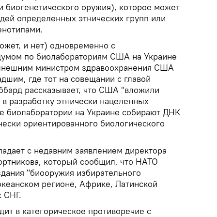
и биогенетического оружия), которое может
дей определенных этнических групп или
енотипами.
ожет, и нет) одновременно с
умом по биолабораториям США на Украине
нынешним министром здравоохранения США
дшим, где тот на совещании с главой
ббард рассказывает, что США "вложили
 в разработку этнически нацеленных
ие биолаборатории на Украине собирают ДНК
ически ориентированного биологического
падает с недавним заявлением директора
ртникова, который сообщил, что НАТО
дания "биооружия избирательного
океанском регионе, Африке, Латинской
х СНГ.
одит в категорическое противоречие с