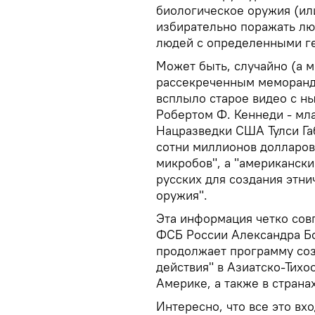
биологическое оружия (ил
избирательно поражать лю
людей с определенными г
Может быть, случайно (а м
рассекреченным меморанд
всплыло старое видео с 
Робертом Ф. Кеннеди - мла
Нацразведки США Тулси Га
сотни миллионов долларов
микробов", а "американск
русских для создания этн
оружия".
Эта информация четко сов
ФСБ России Александра Бо
продолжает программу соз
действия" в Азиатско-Тихо
Америке, а также в страна
Интересно, что все это вх