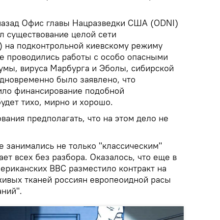
назад Офис главы Нацразведки США (ODNI)
л существование целой сети
) на подконтрольной киевскому режиму
ле проводились работы с особо опасными
чумы, вируса Марбурга и Эболы, сибирской
Одновременно было заявлено, что
ило финансирование подобной
будет тихо, мирно и хорошо.
ования предполагать, что на этом дело не
е занимались не только "классическим"
ет всех без разбора. Оказалось, что еще в
мериканских ВВС разместило контракт на
живых тканей россиян европеоидной расы
ний".