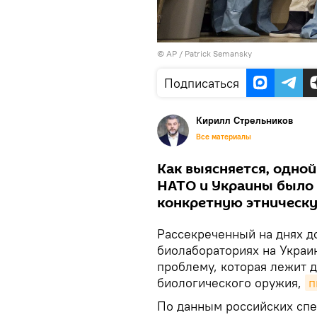
© AP /
Patrick Semansky
Подписаться
Кирилл Стрельников
Все материалы
Как выясняется, одной
НАТО и Украины было 
конкретную этническу
Рассекреченный на днях д
биолабораториях на Украи
проблему, которая лежит д
биологического оружия,
п
По данным российских спе