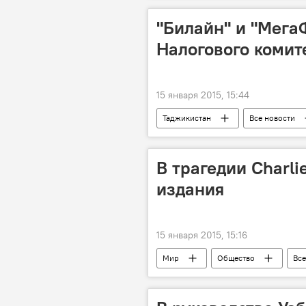
"Билайн" и "Мега
Налогового комит
15 января 2015, 15:44
Таджикистан
Все новости
Мегафон
налог
су
В трагедии Charl
издания
15 января 2015, 15:16
Мир
Общество
Все
Стефан Шарбоннье
теракт