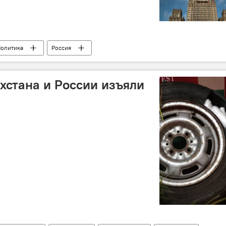
олитика
Россия
стана и России изъяли