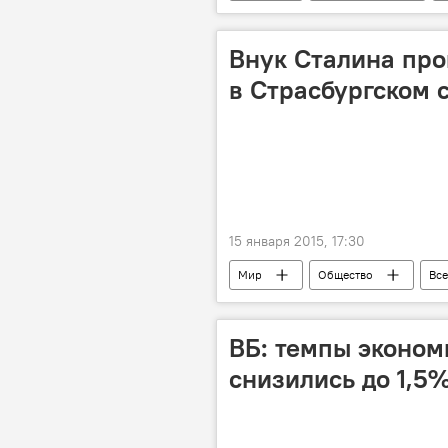
Александр Лукашенко
Росс
Внук Сталина про
в Страсбургском 
15 января 2015, 17:30
Мир
Общество
Все
суд
ВБ: темпы эконом
снизились до 1,5