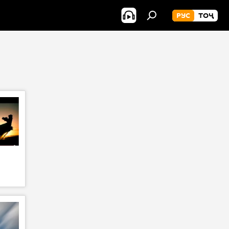
РУС
ТОҶ