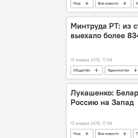
Мир
Все новости
К
Происшествия, ЧП, криминал
Минтруда РТ: из с
выехало более 83
15 января 2015, 17:54
Общество
Таджикистан
Кыргызстан
Сумангул Таго
Лукашенко: Белар
Россию на Запад
15 января 2015, 17:34
Мир
Все новости
П