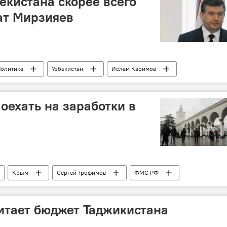
екистана скорее всего
ат Мирзияев
олитика
Узбекистан
Ислам Каримов
оехать на заработки в
Крым
Сергей Трофимов
ФМС РФ
итает бюджет Таджикистана