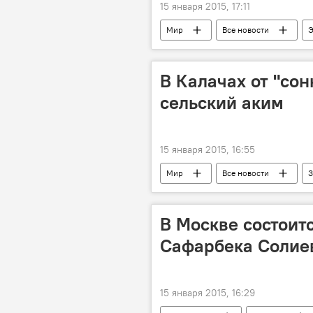
15 января 2015, 17:11
Мир
Все новости
Э
Всемирный банк
спад
импорт
В Калачах от "сон
сельский аким
15 января 2015, 16:55
Мир
Все новости
З
В Москве состоит
Сафарбека Солие
15 января 2015, 16:29