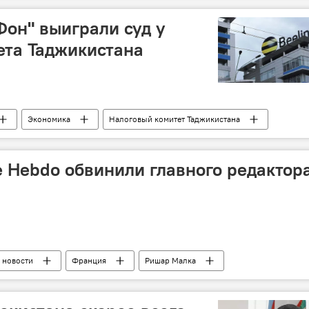
Фон" выиграли суд у
ета Таджикистана
Экономика
Налоговый комитет Таджикистана
д
ie Hebdo обвинили главного редактор
 новости
Франция
Ришар Малка