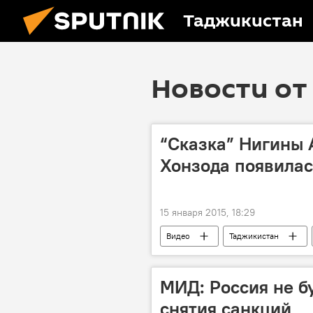
Таджикистан
Новости от 
“Сказка” Нигины 
Хонзода появилас
15 января 2015, 18:29
Видео
Таджикистан
Нигина Амонкулова
МИД: Россия не б
снятия санкций