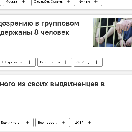
Москва
Сафарбек Солиев
фильм
дозрению в групповом
адержаны 8 человек
 ЧП, криминал
Все новости
Сарбанд
 Шукуров
Саиднуриддин Сайдахмадов
 Куляба и Хатлонской области
ного из своих выдвиженцев в
Таджикистан
Все новости
ЦКВР