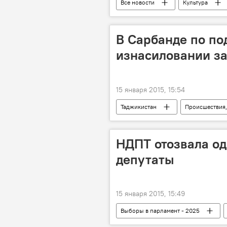
Все новости
Культура
В Сарбанде по по
изнасиловании з
15 января 2015, 15:54
Таджикистан
Происшествия,
Рамазон Арабов
Хайриддин
Саидджон Толибов
Новости
НДПТ отозвала од
депутаты
15 января 2015, 15:49
Выборы в парламент - 2025