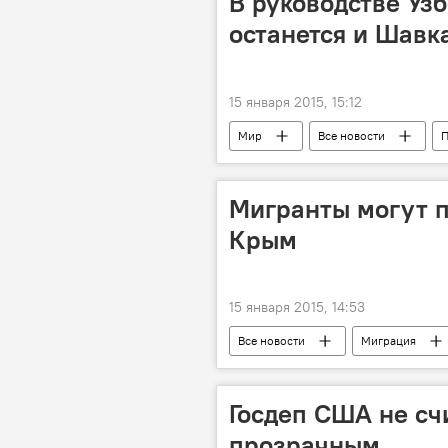
В руководстве Узб
останется и Шавк
15 января 2015, 15:12
Мир
Все новости
П
Шавкат Мирзиёев
Мигранты могут п
Крым
15 января 2015, 14:53
Все новости
Миграция
Россия
Госдеп США не сч
прозрачным