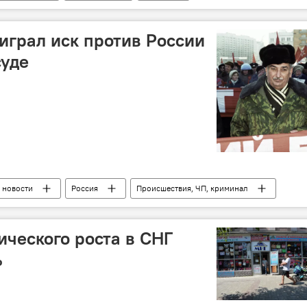
ия
парламент
играл иск против России
суде
 новости
Россия
Происшествия, ЧП, криминал
ического роста в СНГ
%