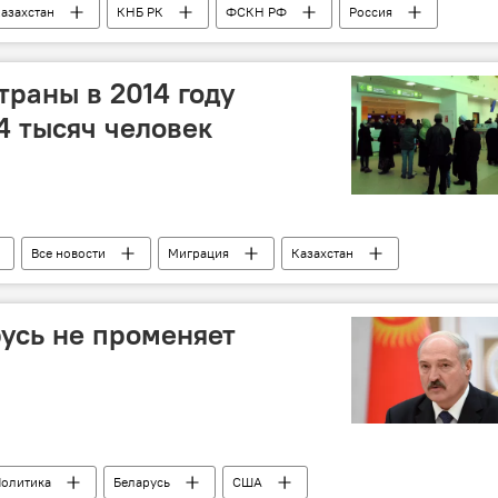
азахстан
КНБ РК
ФСКН РФ
Россия
траны в 2014 году
4 тысяч человек
Все новости
Миграция
Казахстан
йзода
Минтруд Таджикистана
Россия
СНГ
усь не променяет
олитика
Беларусь
США