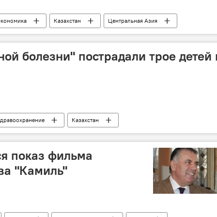
кономика
Казахстан
Центральная Азия
Россия
Таджикистан
СНГ
торговля
ной болезни" пострадали трое детей 
дравоохранение
Казахстан
ся показ фильма
ва "Камиль"