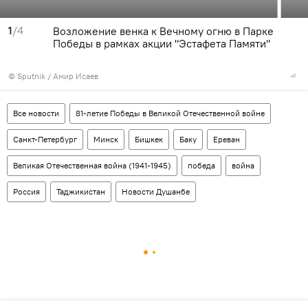
1
/4
Возложение венка к Вечному огню в Парке
Победы в рамках акции "Эстафета Памяти"
© Sputnik / Амир Исаев
Все новости
81-летие Победы в Великой Отечественной войне
Санкт-Петербург
Минск
Бишкек
Баку
Ереван
Великая Отечественная война (1941-1945)
победа
война
Россия
Таджикистан
Новости Душанбе