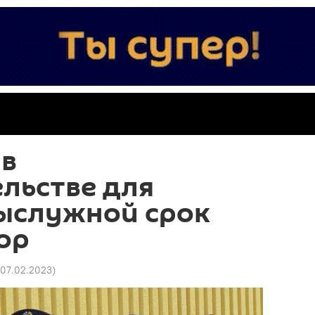
 в
льстве для
выслужной срок
ор
 07.02.2023
)