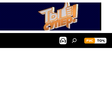
РУС
ТОҶ