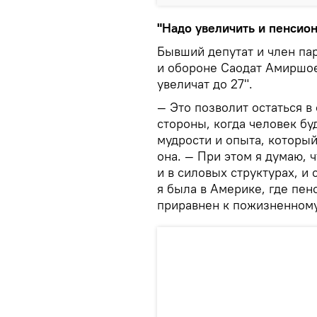
"Н
адо увеличить и пенсио
Бывший депутат и член па
и обороне Саодат Амиршоев
увеличат до 27".
— Это позволит остаться в
стороны, когда человек бу
мудрости и опыта, которы
она. — При этом я думаю, 
и в силовых структурах, и 
я была в Америке, где пен
приравнен к пожизненному