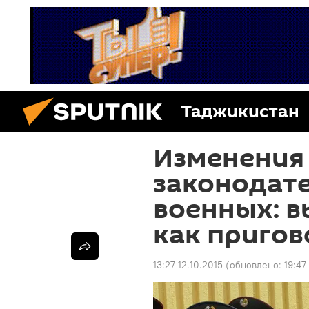
Таджикистан
Изменения
законодате
военных: 
как пригов
13:27 12.10.2015
(обновлено:
19:47