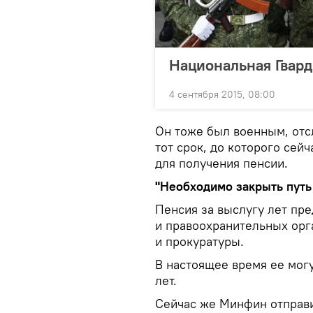
Национальная Гвард
4 сентября 2015, 08:00
Он тоже был военным, отсл
тот срок, до которого сейч
для получения пенсии.
"
Необходимо закрыть путь
Пенсия за выслугу лет пр
и правоохранительных орг
и прокуратуры.
В настоящее время ее могу
лет.
Сейчас же Минфин отправи