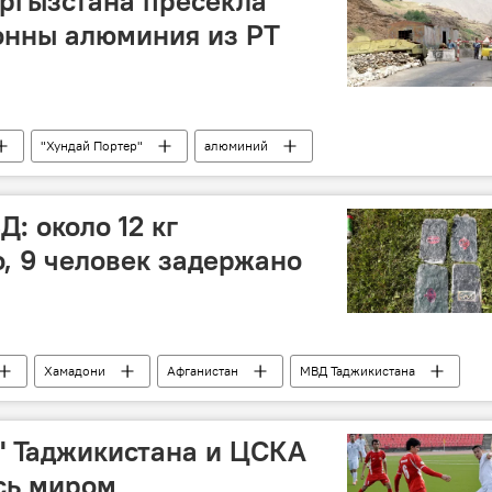
ргызстана пресекла
тонны алюминия из РТ
"Хундай Портер"
алюминий
тан
Происшествия, ЧП, криминал
: около 12 кг
о, 9 человек задержано
Хамадони
Афганистан
МВД Таджикистана
П, криминал
Новости Душанбе
" Таджикистана и ЦСКА
сь миром