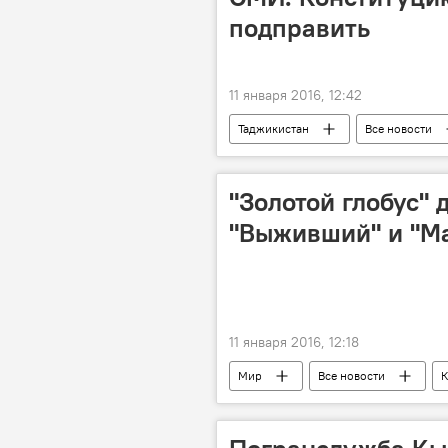
подправить
11 января 2016, 12:42
Таджикистан
Все новости
парламент
референдум
"Золотой глобус"
"Выживший" и "М
11 января 2016, 12:18
Мир
Все новости
К
премия
кино
цере