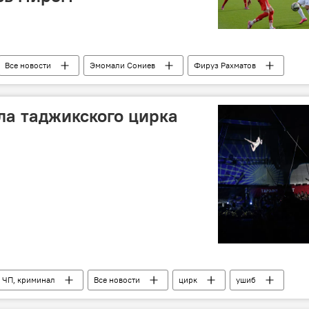
Все новости
Эмомали Сониев
Фируз Рахматов
футбол
сбор
счет
Ташкент
ла таджикского цирка
 ЧП, криминал
Все новости
цирк
ушиб