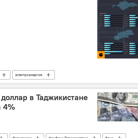
электроэнергия
 доллар в Таджикистане
а 4%
Экономика
Нацбанк Таджикистана
банк