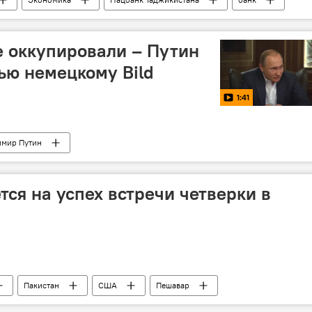
е оккупировали – Путин
ью немецкому Bild
1:41
имир Путин
тся на успех встречи четверки в
Пакистан
США
Пешавар
я Азия
переговоры
талибы
ОДКБ