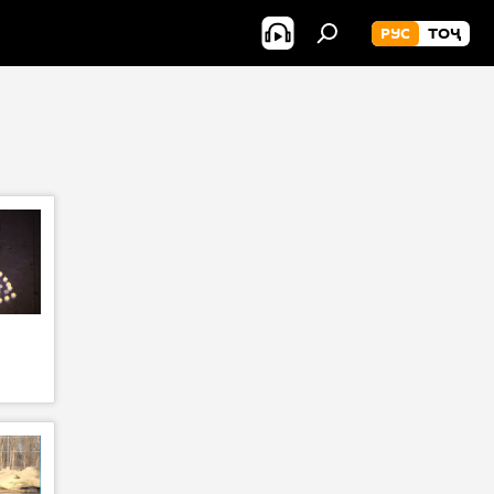
РУС
ТОҶ