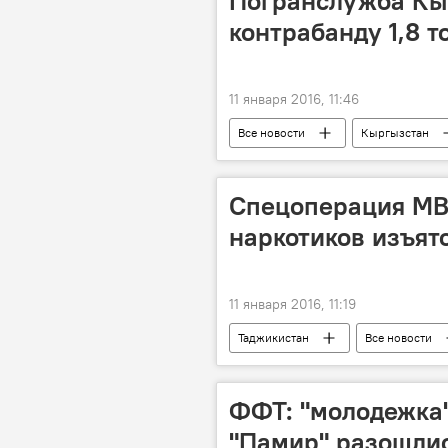
Погранслужба Кы
контрабанду 1,8 
11 января 2016, 11:46
Все новости
Кыргызстан
Центральная Азия
Таджикис
Спецоперация МВД
наркотиков изъят
11 января 2016, 11:19
Таджикистан
Все новости
наркотики
Происшествия, Ч
ФФТ: "молодежка
"Памир" разошли