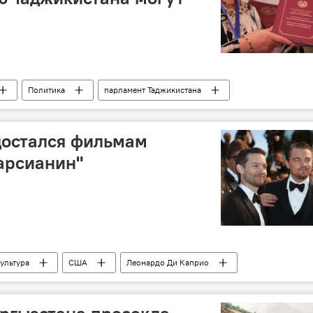
Политика
парламент Таджикистана
Конституция Таджикистана
 достался фильмам
арсианин"
ультура
США
Леонардо Ди Каприо
мония
золото