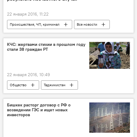
22 января 2016, 11:22
Происшествия, ЧП, криминал
Все новости
Миграция
Москва
Строительство
травмы
Россия
Таджикистан
КЧС: жертвами стихии в прошлом году
стали 38 граждан РТ
смерть
22 января 2016, 10:49
Общество
Таджикистан
Все новости
Хайриддин Абдурахимов
жертвы
молния
Бишкек расторг договор с РФ о
возведении ГЭС и ищет новых
КЧС Таджикистана
селевой поток
инвесторов
стихийные бедствия