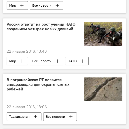
Мир
Все новости
Здравоохранение
Москва
Сохиба Мустафокулова
Роспотребнадзор
Россия ответит на рост учений НАТО
созданием четырех новых дивизий
штамм A/H1N1
реанимация
свиной грипп
экспресс-анализ
Россия
Таджикистан
22 января 2016, 13:40
смерть известных людей
Мир
Все новости
НАТО
усиление
Россия
201-я РВБ в Таджикистане
Таджикистан
В погранвойсках РТ появится
спецразведка для охраны южных
военные учения
ОДКБ
рубежей
Минобороны России
22 января 2016, 13:06
Таджикистан
Все новости
Афганистан
Раджабали Рахмонали