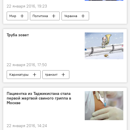
22 января 2016, 19:23
Мир
Политика
Украина
Сергей Лавров
Джон Керри
санкции
радикализм
Россия
Труба зовет
кризис
22 января 2016, 17:50
Карикатуры
транзит
Пациентка из Таджикистана стала
первой жертвой свиного гриппа в
Москве
22 января 2016, 14:24