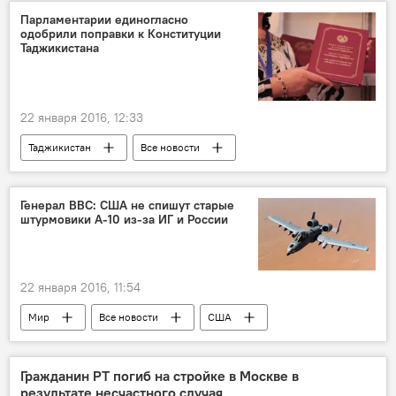
парламент Таджикистана
закон
Парламентарии единогласно
одобрили поправки к Конституции
граница
разведка
Таджикистана
ГКНБ Таджикистана
ОДКБ
22 января 2016, 12:33
Таджикистан
Все новости
парламент Таджикистана
Конституция Таджикистана
референдум
Генерал ВВС: США не спишут старые
штурмовики А-10 из-за ИГ и России
Новости Душанбе
22 января 2016, 11:54
Мир
Все новости
США
списание
штурмовик
бюджет
план
Россия
ОДКБ
Гражданин РТ погиб на стройке в Москве в
результате несчастного случая