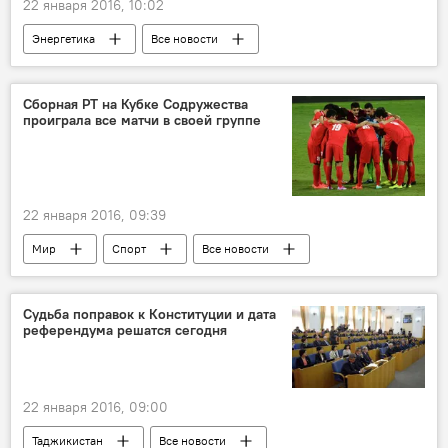
22 января 2016, 10:02
Энергетика
Все новости
Кыргызстан
Алмазбек Атамбаев
закон
соглашение
Строительство
Сборная РТ на Кубке Содружества
проиграла все матчи в своей группе
Центральная Азия
Россия
ГЭС
22 января 2016, 09:39
Мир
Спорт
Все новости
Санкт-Петербург
Роман Пилипчук
Парвизджон Умарбоев
ФФТ
Судьба поправок к Конституции и дата
референдума решатся сегодня
футбол
соперник
Россия
Таджикистан
22 января 2016, 09:00
Таджикистан
Все новости