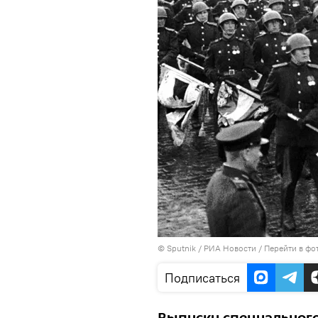
©
Sputnik
/ РИА Новости
/
Перейти в фо
Подписаться