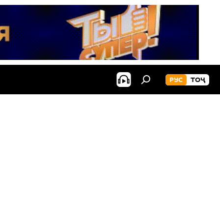
РУС
ТОҶ