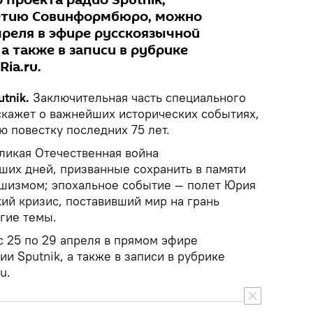
 проекта радио Sputnik,
летию Совинформбюро, можно
преля в эфире русскоязычной
 а также в записи в рубрике
Ria.ru.
tnik.
Заключительная часть специального
сскажет о важнейших исторических событиях,
 повестку последних 75 лет.
еликая Отечественная война
ших дней, призванные сохранить в памяти
шизмом; эпохальное событие — полет Юрия
кий кризис, поставивший мир на грань
гие темы.
 25 по 29 апреля в прямом эфире
и Sputnik, а также в записи в рубрике
u.