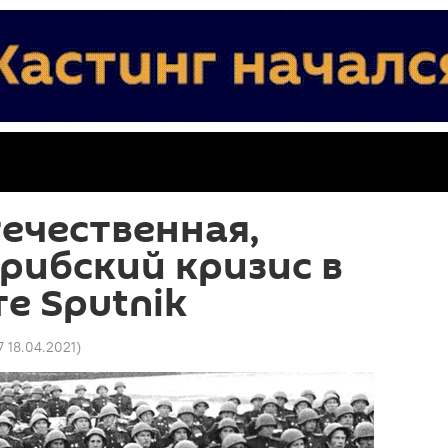
ечественная,
арибский кризис в
е Sputnik
7 18.04.2021
)