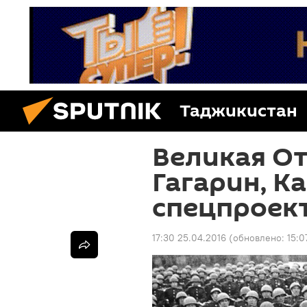
Таджикистан
Великая От
Гагарин, К
спецпроект
17:30 25.04.2016
(обновлено:
15:0