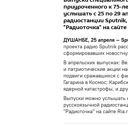
Выпуски специального
приуроченного к 75-
услышать с 25 по 29 а
радиостанции Sputnik,
"Радиоточка" на сайте 
ДУШАНБЕ, 25 апреля — Spu
проекта радио Sputnik ра
сформировавших новостную
В апрельских выпусках: В
и патриотические акции на
подвиги сражавшихся с фа
Гагарина в Космос; Карибс
ядерной катастрофы, и дру
Выпуски можно услышать с
русскоязычной радиостанци
"Радиоточка" на сайте Ria.r