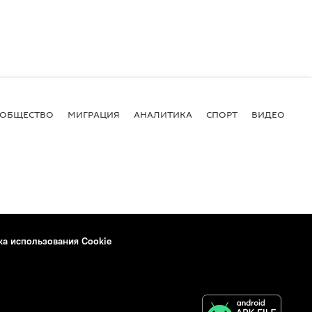
ОБЩЕСТВО
МИГРАЦИЯ
АНАЛИТИКА
СПОРТ
ВИДЕО
И
ка использования Cookie