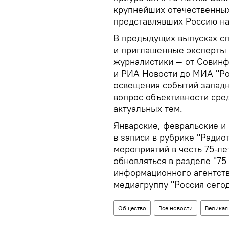
крупнейших отечественных
представлявших Россию н
В предыдущих выпусках сп
и приглашенные эксперты 
журналистики — от Совинф
и РИА Новости до МИА "Ро
освещения событий запад
вопрос объективности сре
актуальных тем.
Январские, февральские и
в записи в рубрике "Радио
мероприятий в честь 75-л
обновляться в разделе "75 
информационного агентств
медиагруппу "Россия сегод
Общество
Все новости
Великая