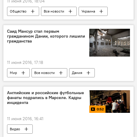
11 июня 2016, 18:04
Общество
Все новости
Украина
суд
Россия
Саид Мансур стал первым
гражданином Дании, которого лишили
гражданства
11 июня 2016, 17:18
Мир
Все новости
Дания
Марокко
депортация
Английские и российские футбольные
фанаты подрались в Марселе. Кадры
инцидента
0:52
11 июня 2016, 16:41
Видео