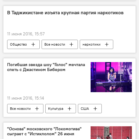
В Таджикистане изъята крупная партия наркотиков
11 июня 2016, 15:57
Общество
Все новости
наркотики
Таджикистан
Погибшая звезда шоу "Голос" мечтала
спеть с Джастином Бибером
11 июня 2016, 15:14
Все новости
Культура
США
смерть известных людей
"Основа" московского "Локомотива"
сыграет с "Истиклолом" 26 июня