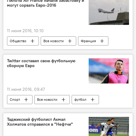
Пилоты Air France начали забастовку и
могут сорвать Евро-2016
11 июня 2016, 10:10
Общество
Все новости
Франция
футбол
Мир
Twitter составил свою футбольную
сборную Евро
11 июня 2016, 09:47
Спорт
Все новости
футбол
Мир
Евро - 2024
Таджикский футболист Акмал
Холматов отправился в "Нефтчи"