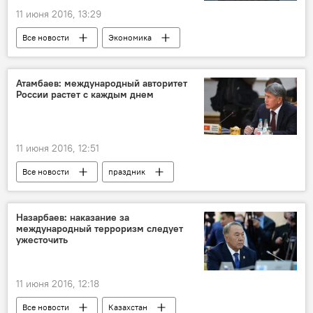
11 июня 2016, 13:29
Все новости
Экономика
Кыргызстан
Туризм
Россия
Транспорт
Атамбаев: международный авторитет
России растет с каждым днем
11 июня 2016, 12:51
Все новости
праздник
Центральная Азия
Россия
Назарбаев: наказание за
международный терроризм следует
ужесточить
11 июня 2016, 12:18
Все новости
Казахстан