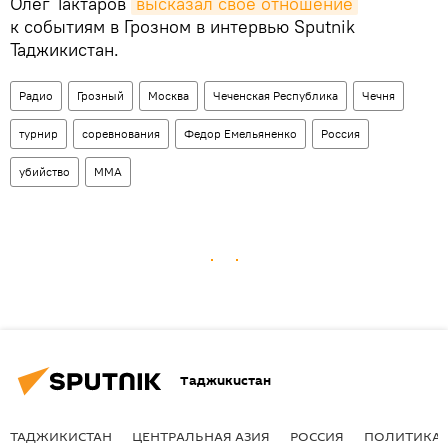
Олег Тактаров
высказал свое отношение
к событиям в Грозном в интервью Sputnik
Таджикистан.
Радио
Грозный
Москва
Чеченская Республика
Чечня
турнир
соревнования
Федор Емельяненко
Россия
убийство
ММА
Таджикистан
ТАДЖИКИСТАН
ЦЕНТРАЛЬНАЯ АЗИЯ
РОССИЯ
ПОЛИТИКА