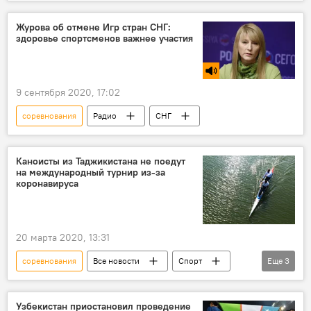
МОК
Журова об отмене Игр стран СНГ:
здоровье спортсменов важнее участия
9 сентября 2020, 17:02
соревнования
Радио
СНГ
Каноисты из Таджикистана не поедут
на международный турнир из-за
коронавируса
20 марта 2020, 13:31
соревнования
Все новости
Спорт
Еще
3
коронавирус
Таджикистан: свежие новости спорта
Узбекистан приостановил проведение