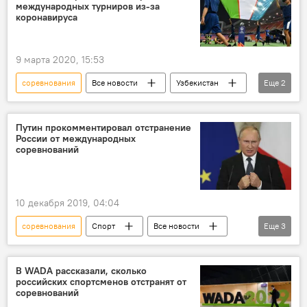
международных турниров из-за
Коронавирус: опасное заболевание в России и мире
коронавируса
9 марта 2020, 15:53
соревнования
Все новости
Узбекистан
Еще
2
коронавирус
Коронавирус: опасное заболевание в России и мире
Путин прокомментировал отстранение
России от международных
соревнований
10 декабря 2019, 04:04
соревнования
Спорт
Все новости
Еще
3
Владимир Путин
Россия
отставки и назначения
В WADA рассказали, сколько
российских спортсменов отстранят от
соревнований