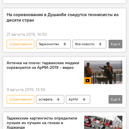
Спорт
дзюдо
Таджикистан: свежие новости спорта
На соревнования в Душанбе съедутся теннисисты из
десяти стран
21 августа 2019, 14:50
соревнования
Таджикистан
Все новости
Еще
4
Спорт
Теннис
Таджикистан: свежие новости спорта
Аптечки на плечо: таджикские медики
соревнуются на АрМИ-2019 - видео
Новости Душанбе
9 августа 2019, 13:50
соревнования
эстафета
АрМИ
Еще
3
Видео
Армия и вооружение
животные
Таджикские картингисты определили
лучших из лучших на гонках в
Худжанде