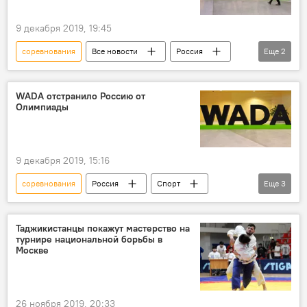
9 декабря 2019, 19:45
соревнования
Все новости
Россия
Еще
2
Спорт
WADA
WADA отстранило Россию от
Олимпиады
9 декабря 2019, 15:16
соревнования
Россия
Спорт
Еще
3
Все новости
WADA
Олимпиада - 2024
Таджикистанцы покажут мастерство на
турнире национальной борьбы в
Москве
26 ноября 2019, 20:33