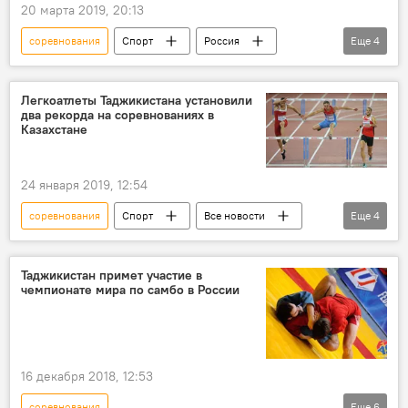
20 марта 2019, 20:13
соревнования
Спорт
Россия
Еще
4
Все новости
фигуристка
Сайтама
Япония
Легкоатлеты Таджикистана установили
два рекорда на соревнованиях в
Казахстане
24 января 2019, 12:54
соревнования
Спорт
Все новости
Еще
4
Таджикистан: свежие новости спорта
Казахстан
рекорд
Таджикистан
Таджикистан примет участие в
чемпионате мира по самбо в России
16 декабря 2018, 12:53
соревнования
Еще
6