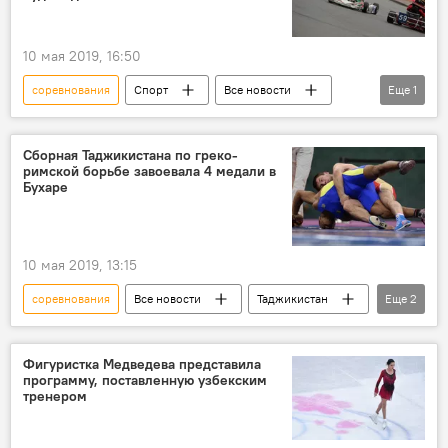
10 мая 2019, 16:50
соревнования
Спорт
Все новости
Еще
1
Таджикистан
Сборная Таджикистана по греко-
римской борьбе завоевала 4 медали в
Бухаре
10 мая 2019, 13:15
соревнования
Все новости
Таджикистан
Еще
2
Спорт
Таджикистан: свежие новости спорта
Фигуристка Медведева представила
программу, поставленную узбекским
тренером