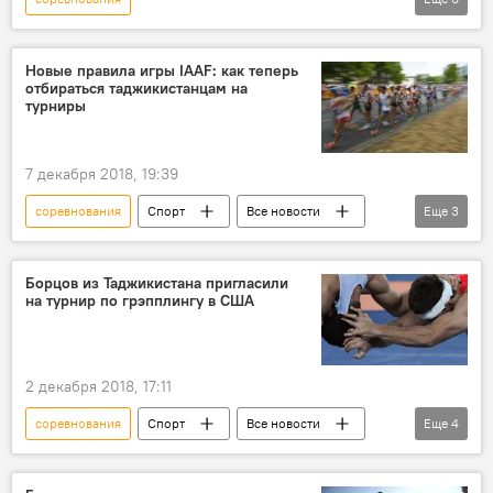
Таджикистан: свежие новости спорта
Все новости
Спорт
турнир
Новые правила игры IAAF: как теперь
отбираться таджикистанцам на
самбо
Россия
Таджикистан
турниры
7 декабря 2018, 19:39
соревнования
Спорт
Все новости
Еще
3
Таджикистан: свежие новости спорта
турнир
Таджикистан
Борцов из Таджикистана пригласили
на турнир по грэпплингу в США
2 декабря 2018, 17:11
соревнования
Спорт
Все новости
Еще
4
Таджикистан: свежие новости спорта
США
турнир
Таджикистан