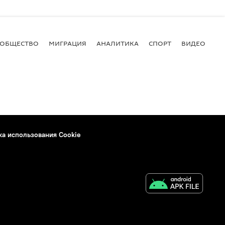
ОБЩЕСТВО
МИГРАЦИЯ
АНАЛИТИКА
СПОРТ
ВИДЕО
И
ка использования Cookie