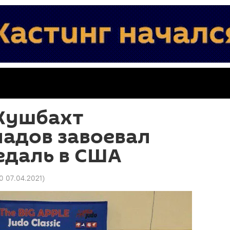
Хушбахт
адов завоевал
едаль в США
50 07.04.2021
)