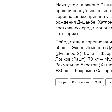
Между тем, в районе Санг
прошли республиканские с
соревнованиях приняли уч
рождения Душанбе, Хатлон
состязаниях среди молоде
категориях.
Победители в соревнования
50 кг — Эхсон Исмонов (Ду
(Душанбе-2), 60 кг — Фарр
Лоиков (Рашт), 70 кг — Му
Рахматулло Баротов (Хатло
+80 кг — Кахрамон Сафаров
Спорт
Все новости
США
дз