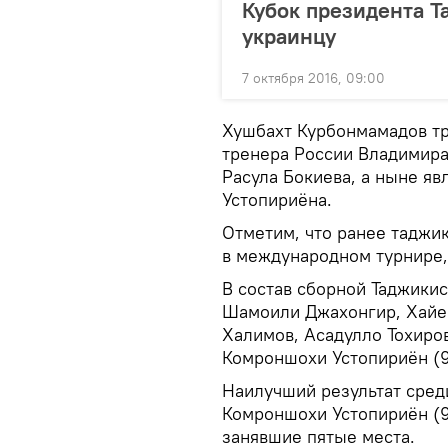
Кубок президента Т
украинцу
7 октября 2016, 09:00
Хушбахт Курбонмамадов тр
тренера России Владимира
Расула Бокиева, а ныне я
Устопириёна.
Отметим, что ранее таджи
в международном турнире,
В состав сборной Таджикис
Шамоили Джахонгир, Хайем
Халимов, Асадулло Тохиров 
Комроншохи Устопириён (90
Наилучший результат сред
Комроншохи Устопириён (90
занявшие пятые места.