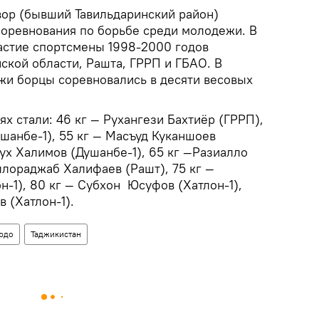
вор (бывший Тавильдаринский район)
оревнования по борьбе среди молодежи. В
астие спортсмены 1998-2000 годов
ской области, Рашта, ГРРП и ГБАО. В
жи борцы соревновались в десяти весовых
х стали: 46 кг — Рухангези Бахтиёр (ГРРП),
шанбе-1), 55 кг — Масъуд Куканшоев
ух Халимов (Душанбе-1), 65 кг —Разиалло
ллораджаб Халифаев (Рашт), 75 кг —
н-1), 80 кг — Субхон Юсуфов (Хатлон-1),
 (Хатлон-1).
юдо
Таджикистан