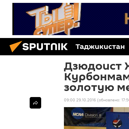
Таджикистан
Дзюдоист 
Курбонмам
золотую м
09:00 29.10.2016
(обновлено:
17: