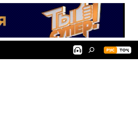
РУС
ТОҶ