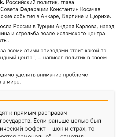
k.
Российский политик, глава
Совета Федерации Константин Косачев
ские события в Анкаре, Берлине и Цюрихе.
осла России в Турции Андрея Карлова, наезд
ина и стрельба возле исламского центра
рты.
о за всеми этими эпизодами стоит какой-то
ндный центр", — написал политик в своем
ходимо уделить внимание проблеме
 в мире.
дят к прямым расправам
государств. Если раньше целью был
ческий эффект – шок и страх, то
овятся самоцелью", — отметил