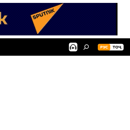
РУС
ТОҶ