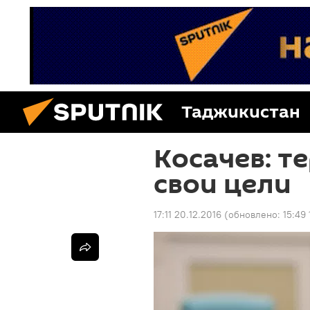
Таджикистан
Косачев: т
свои цели
17:11 20.12.2016
(обновлено:
15:49