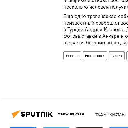
в Цюрихе и открыл беспоря
несколько человек получи
Еще одно трагическое соб
неизвестный совершил воо
в Турции Андрея Карлова.
фотовыставки в Анкаре и 
оказался бывший полицейс
Мнение
Все новости
Турция
Таджикистан
ТАДЖИКИСТАН