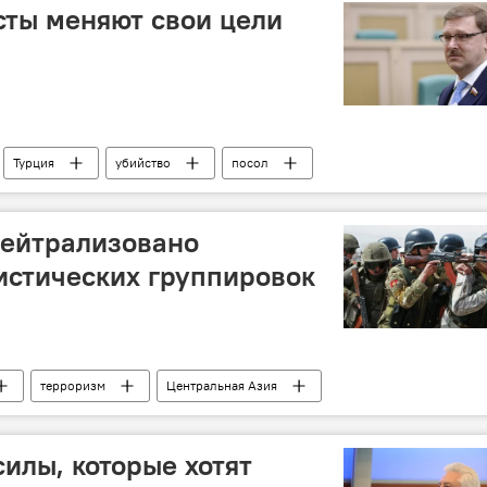
сты меняют свои цели
Турция
убийство
посол
 нейтрализовано
истических группировок
терроризм
Центральная Азия
силы, которые хотят