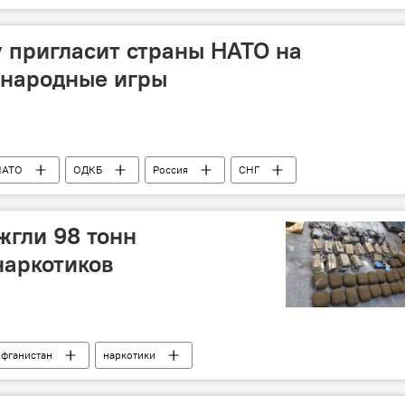
Таджикистан
Транспорт
у пригласит страны НАТО на
народные игры
НАТО
ОДКБ
Россия
СНГ
жгли 98 тонн
наркотиков
фганистан
наркотики