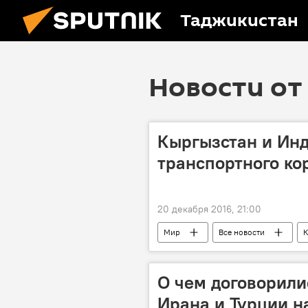
Таджикистан
Новости от 
Кыргызстан и Инд
транспортного ко
20 декабря 2016, 21:00
Мир
Все новости
К
Нарендра Моди
ШОС
О чем договорили
Ирана и Турции н