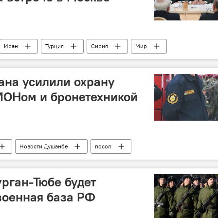
Иран
Турция
Сирия
Мир
ана усилили охрану
МОНом и бронетехникой
Новости Душанбе
посол
урган-Тюбе будет
военная база РФ