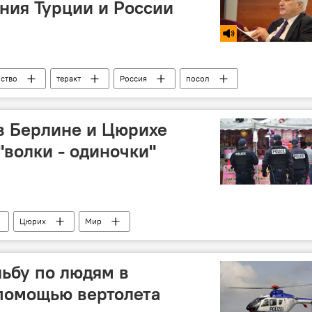
ния Турции и России
ство
теракт
Россия
посол
в Берлине и Цюрихе
"волки - одиночки"
Цюрих
Мир
ьбу по людям в
помощью вертолета