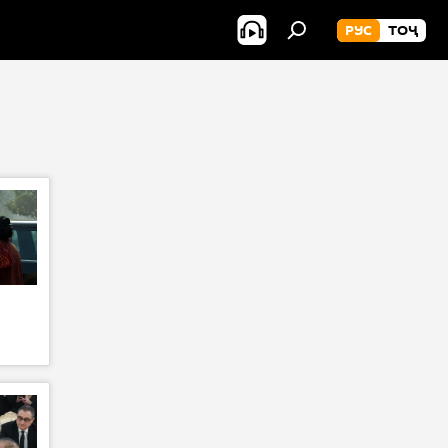
РУС
ТОҶ