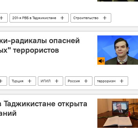
201-я РВБ в Таджикистане
Строительство
ки-радикалы опасней
ых" террористов
Турция
ИГИЛ
Россия
терроризм
в Таджикистане открыта
аний