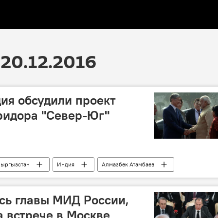
20.12.2016
ия обсудили проект
ридора "Север-Юг"
ыргызстан
Индия
Алмазбек Атамбаев
переговоры
сотрудничество
сь главы МИД России,
а встрече в Москве