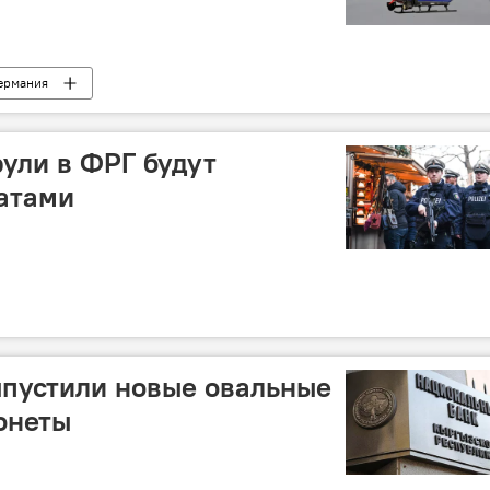
ермания
ули в ФРГ будут
атами
ыпустили новые овальные
онеты