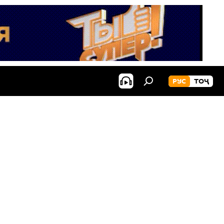
РУС
ТОҶ