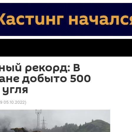
ный рекорд: В
ане добыто 500
 угля
9 05.10.2022
)