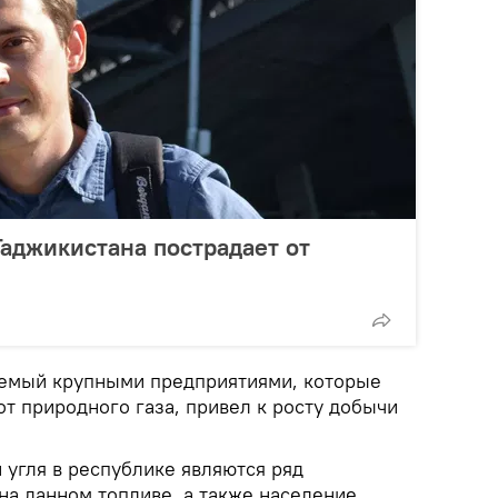
Таджикистана пострадает от
яемый крупными предприятиями, которые
т природного газа, привел к росту добычи
угля в республике являются ряд
на данном топливе, а также население,