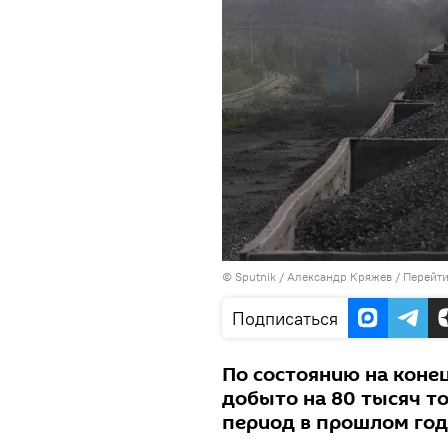
©
Sputnik
/ Александр Кряжев
/
Перейти
Подписаться
По состоянию на коне
добыто на 80 тысяч то
период в прошлом го