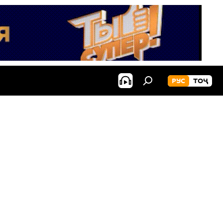
РУС
ТОҶ