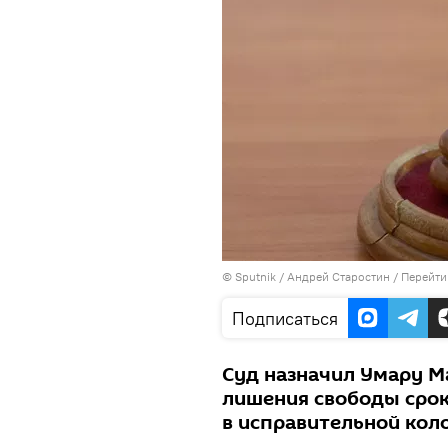
©
Sputnik
/ Андрей Старостин
/
Перейти
Подписаться
Суд назначил Умару М
лишения свободы срок
в исправительной кол