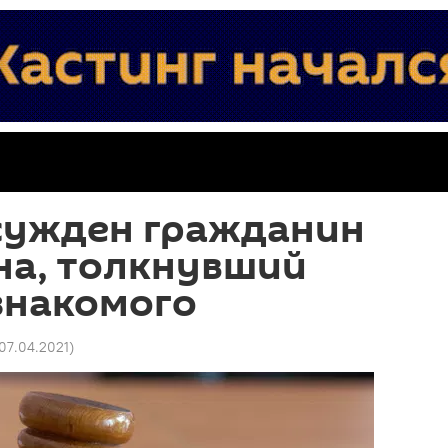
осужден гражданин
на, толкнувший
знакомого
 07.04.2021
)