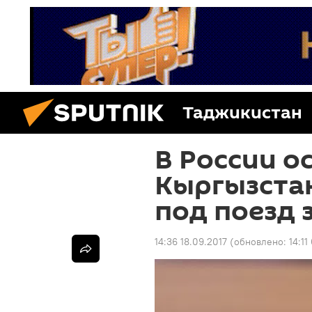
Таджикистан
В России 
Кыргызста
под поезд 
14:36 18.09.2017
(обновлено:
14:11