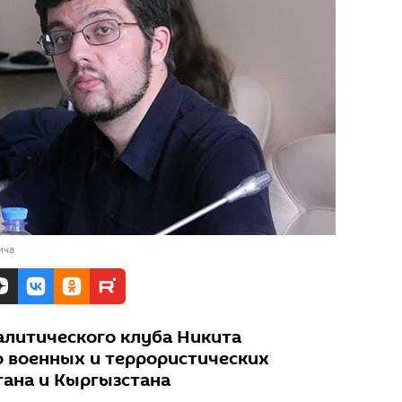
ича
алитического клуба Никита
о военных и террористических
тана и Кыргызстана