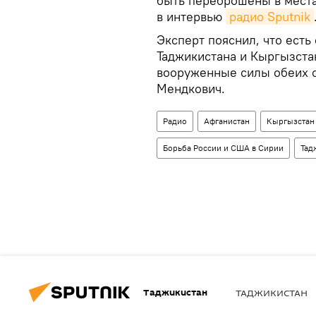
быть переброшены в места
в интервью
радио Sputnik
Эксперт пояснил, что есть
Таджикистана и Кыргызста
вооруженные силы обеих ст
Мендкович.
Радио
Афганистан
Кыргызстан
Борьба России и США в Сирии
Тад
Таджикистан
ТАДЖИКИСТАН