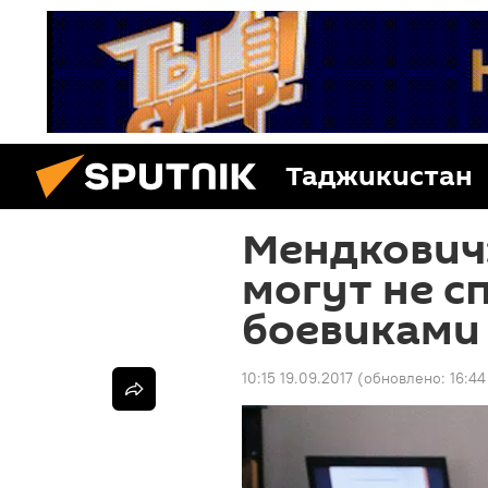
Таджикистан
Мендкович
могут не с
боевиками 
10:15 19.09.2017
(обновлено:
16:44