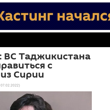
: ВС Таджикистана
правиться с
из Сирии
 07.02.2022
)