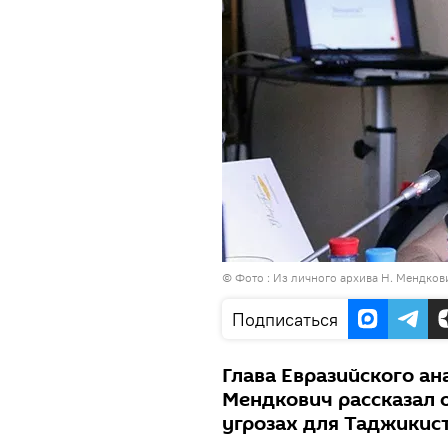
© Фото : Из личного архива Н. Мендков
Подписаться
Глава Евразийского ан
Мендкович рассказал 
угрозах для Таджикис