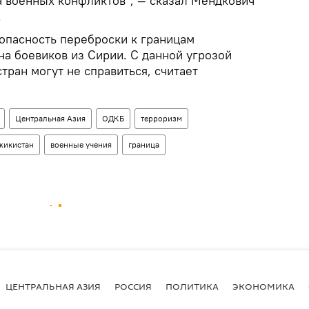
 военных конфликтов", — сказал Мендкович
.
 опасность переброски к границам
на боевиков из Сирии. С данной угрозой
ран могут не справиться, считает
Центральная Азия
ОДКБ
терроризм
жикистан
военные учения
граница
ЦЕНТРАЛЬНАЯ АЗИЯ
РОССИЯ
ПОЛИТИКА
ЭКОНОМИКА