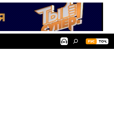
РУС
ТОҶ