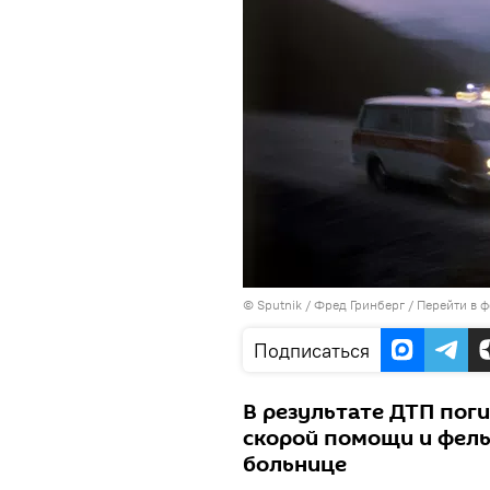
©
Sputnik
/ Фред Гринберг
/
Перейти в 
Подписаться
В результате ДТП пог
скорой помощи и фель
больнице