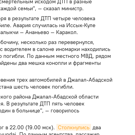
 смертельным исходом ДТП в разные
аждой семьи", — сказал министр.
ря в результате ДТП четыре человека
иле. Авария случилась на Иссык-Куле
Балыкчи — Ананьево — Каракол.
бочину, несколько раз перевернулся,
 с водителем в салоне иномарки находились
ро погибли. По данным местного МВД, рядом
айдены два мешка конопли и фрагменты
новения трех автомобилей в Джалал-Абадской
стана шесть человек погибли.
ского района Джалал-Абадской области
я. В результате ДТП пять человек
один в больнице", — говорилось
г в 22.00 (19.00 мск).
Столкнулись
два
yundai. По данным агентства, пассажир