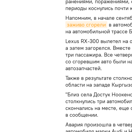
ранениями, поражениями,
периоды коснулись почти к
Напомним, в начале сентяб
заживо сгорели
в автомоб
на автомобильной трассе 
Lexus RX-300 вылетел на о
а затем загорелся. Вместе
три пассажира. Все четве
со сгоревшим авто были н
автозапчастей.
Также в результате столк
области на западе Кыргыз
"Близ села Достук Ноокен
столкнулись три автомобил
скончались на месте, еще 
в сообщении.
Авария произошла в четвер
автомобиля марки Audi и H