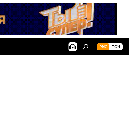
РУС
ТОҶ