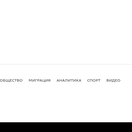
ОБЩЕСТВО
МИГРАЦИЯ
АНАЛИТИКА
СПОРТ
ВИДЕО
И