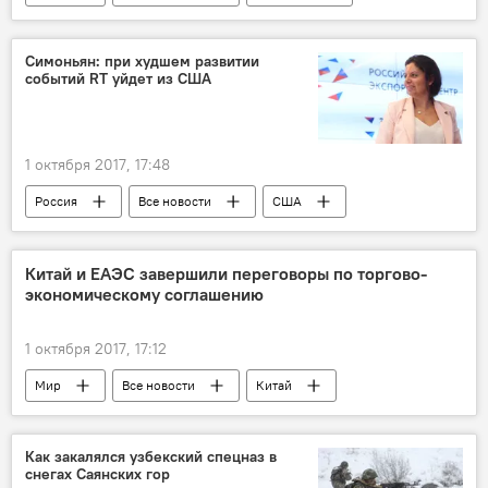
Симоньян: при худшем развитии
событий RT уйдет из США
1 октября 2017, 17:48
Россия
Все новости
США
Маргарита Симоньян
Китай и ЕАЭС завершили переговоры по торгово-
экономическому соглашению
1 октября 2017, 17:12
Мир
Все новости
Китай
ЕАЭС
Таджикистан и ЕАЭС: выгоды и перспективы
Как закалялся узбекский спецназ в
снегах Саянских гор
Центральная Азия