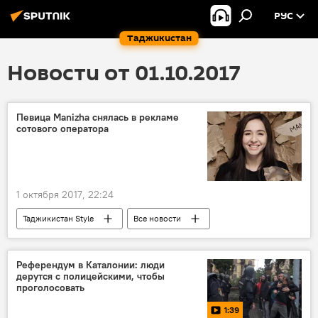
РУС
Таджикистан
Новости от 01.10.2017
Певица Manizha снялась в рекламе
сотового оператора
1 октября 2017, 22:24
Таджикистан Style
Все новости
Истории успешных таджиков
Манижа Сангин
сотовый оператор
Референдум в Каталонии: люди
дерутся с полицейскими, чтобы
реклама
Таджикистан
проголосовать
1:39