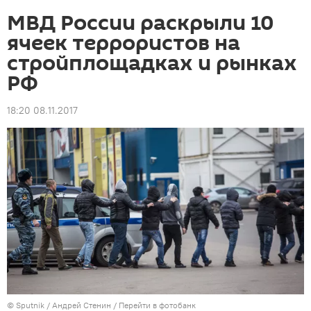
МВД России раскрыли 10
ячеек террористов на
стройплощадках и рынках
РФ
18:20 08.11.2017
©
Sputnik
/ Андрей Стенин
/
Перейти в фотобанк