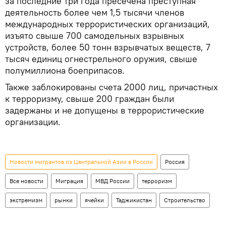
за последние три года пресечена преступная
деятельность более чем 1,5 тысячи членов
международных террористических организаций,
изъято свыше 700 самодельных взрывных
устройств, более 50 тонн взрывчатых веществ, 7
тысяч единиц огнестрельного оружия, свыше
полумиллиона боеприпасов.
Также заблокированы счета 2000 лиц, причастных
к терроризму, свыше 200 граждан были
задержаны и не допущены в террористические
организации.
Новости мигрантов из Центральной Азии в России
Россия
Все новости
Миграция
МВД России
терроризм
экстремизм
рынки
ячейки
Таджикистан
Строительство