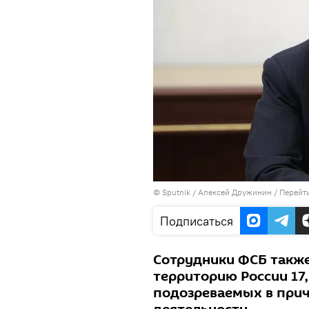
©
Sputnik
/ Алексей Дружинин
/
Перейт
Подписаться
Сотрудники ФСБ также
территорию России 17,
подозреваемых в прич