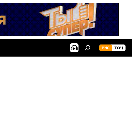
РУС
ТОҶ