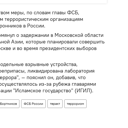
вом меры, по словам главы ФСБ,
м террористическим организациям
ронников в России.
омянул о задержании в Московской области
ьной Азии, которые планировали совершить
оскве и во время президентских выборов
модельные взрывные устройства,
оеприпасы, ликвидирована лаборатория
еррора", — пояснил он, добавив, что
 осуществлялось из-за рубежа главарями
ации "Исламское государство" (ИГИЛ).
 Бортников
ФСБ России
теракт
терроризм