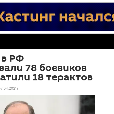
 в РФ
вали 78 боевиков
атили 18 терактов
07.04.2021
)