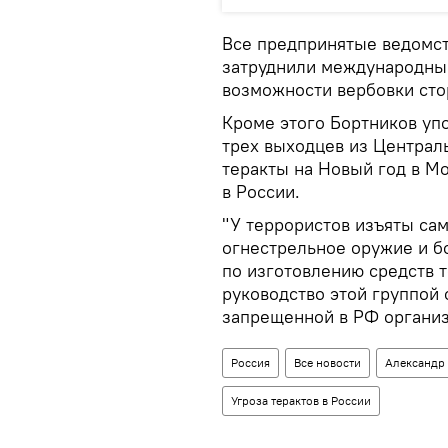
Все предпринятые ведомст
затруднили международны
возможности вербовки сто
Кроме этого Бортников уп
трех выходцев из Централ
теракты на Новый год в М
в России.
"У террористов изъяты са
огнестрельное оружие и б
по изготовлению средств т
руководство этой группой
запрещенной в РФ организ
Россия
Все новости
Александр
Угроза терактов в России