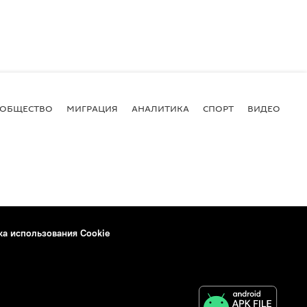
ОБЩЕСТВО
МИГРАЦИЯ
АНАЛИТИКА
СПОРТ
ВИДЕО
И
ка использования Cookie