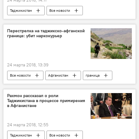
24 марта 2018, 14:11
Таджикистан
Все новости
Узбекистан
Эмомали Рахмон
Шавкат Мирзиёев
выставка
Перестрелка на таджикско-афганской
границе: убит наркокурьер
текстиль
Узбекистан и Таджикистан: новости
24 марта 2018, 13:39
Все новости
Афганистан
граница
наркотики
Афганистан и Таджикистан: новости на границе
Рахмон рассказал о роли
Таджикистана в процессе примирения
Центральная Азия
Таджикистан
в Афганистане
24 марта 2018, 12:55
Таджикистан
Все новости