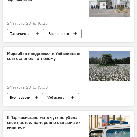
24 марта 2018, 16:25
Таджикистан
Все новости
Визит президента Узбекистана Шавката Мирзиёева в Таджикистан
Узбекистан
Эмомали Рахмон
Мирзиёев предложил в Узбекистане
сеять хлопок по-новому
Шавкат Мирзиёев
граница
КПП
Узбекистан и Таджикистан: новости
Центральная Азия
24 марта 2018, 15:30
Все новости
Узбекистан
Шавкат Мирзиёев
Центральная Азия
хлопок
В Таджикистане мать чуть не убила
своих детей, намеренно ошпарив их
кипятком