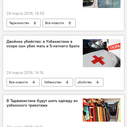
24 марта 2018, 14:50
Таджикистан
Все новости
МВД Таджикистана
убийство
ранение
Двойное убийство: в Узбекистане в
ссоре сын убил мать и 5-летнего брата
24 марта 2018, 14:16
Все новости
Узбекистан
убийство
Центральная Азия
В Таджикистане будут шить одежду из
узбекского трикотажа