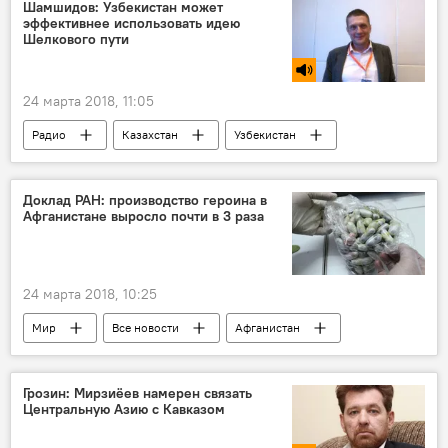
США
Озода Рахмон
интервью
Шамшидов: Узбекистан может
эффективнее использовать идею
Эмомали Рахмон
Шелкового пути
24 марта 2018, 11:05
Радио
Казахстан
Узбекистан
Туризм
путешествие
Доклад РАН: производство героина в
Афганистане выросло почти в 3 раза
24 марта 2018, 10:25
Мир
Все новости
Афганистан
наркотики
Афганистан и Таджикистан: новости на границе
Грозин: Мирзиёев намерен связать
Центральную Азию с Кавказом
Центральная Азия