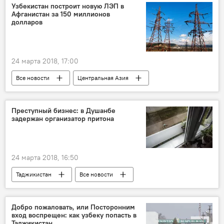
Новости мигрантов из Центральной Азии в России
Узбекистан построит новую ЛЭП в
Афганистан за 150 миллионов
Россия
Таджикистан
долларов
24 марта 2018, 17:00
Все новости
Центральная Азия
Узбекистан
Преступный бизнес: в Душанбе
задержан организатор притона
24 марта 2018, 16:50
Таджикистан
Все новости
МВД Таджикистана
притон
Новости Душанбе
Добро пожаловать, или Посторонним
вход воспрещен: как узбеку попасть в
Таджикистан