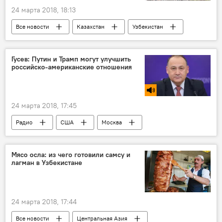
24 марта 2018, 18:13
Все новости
Казахстан
Узбекистан
поезд
Центральная Азия
смерть известных людей
Гусев: Путин и Трамп могут улучшить
российско-американские отношения
24 марта 2018, 17:45
Радио
США
Москва
Лондон
Владимир Путин
Дональд Трамп
Сергей Скрипаль
Мясо осла: из чего готовили самсу и
лагман в Узбекистане
отравление
отношения
Россия
переговоры
Великобритания
дипломатия
24 марта 2018, 17:44
Все новости
Центральная Азия