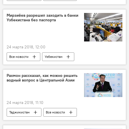
Афганистан
Эмомали Рахмон
Афганистан и Таджикистан: новости на границе
Мирзиёев разрешил заходить в банки
Узбекистана без паспорта
24 марта 2018, 12:00
Все новости
Узбекистан
удостоверение
Центральная Азия
банк
Рахмон рассказал, как можно решить
водный вопрос в Центральной Азии
24 марта 2018, 11:10
Таджикистан
Все новости
Афганистан
Центральная Азия