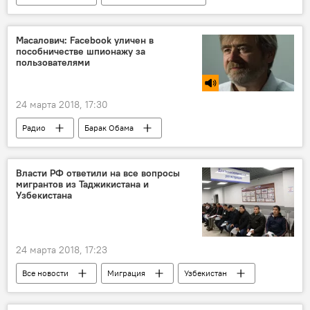
Узбекистан
Масалович: Facebook уличен в
пособничестве шпионажу за
пользователями
24 марта 2018, 17:30
Радио
Барак Обама
Марк Цукерберг
Дональд Трамп
соцсети
профиль
Власти РФ ответили на все вопросы
мигрантов из Таджикистана и
Узбекистана
24 марта 2018, 17:23
Все новости
Миграция
Узбекистан
собрание