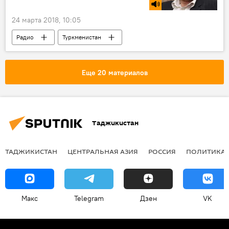
24 марта 2018, 10:05
Радио
Туркменистан
Центральная Азия
Узбекистан
Азербайджан
Ташкент
Грузия
Еще 20 материалов
Кавказ
Баку
Тбилиси
Шавкат Мирзиёев
рынки
Экономика
Транспорт
Таджикистан
мобильная связь
соглашение
ТАДЖИКИСТАН
ЦЕНТРАЛЬНАЯ АЗИЯ
РОССИЯ
ПОЛИТИКА
Макс
Telegram
Дзен
VK