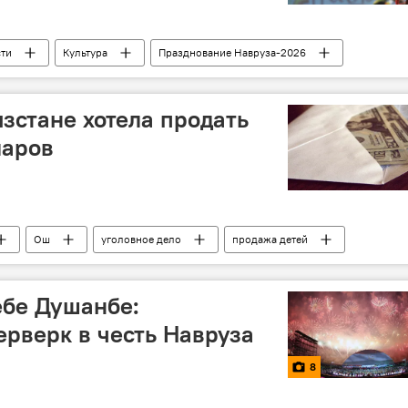
сти
Культура
Празднование Навруза-2026
стане хотела продать
ларов
Ош
уголовное дело
продажа детей
ебе Душанбе:
рверк в честь Навруза
8