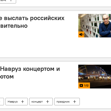
е выслать российских
ивительно
Навруз концертом и
ютом
1:12
Навруз
концерт
праздник
Таджикистан
Новости Душанбе