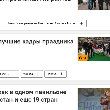
Новости мигрантов из Центральной Азии в России
проблемы
Таджикистан
МВД России
лучшие кадры праздника
14
а-2026
Москва
Навруз
как в одном павильоне
стан и еще 19 стран