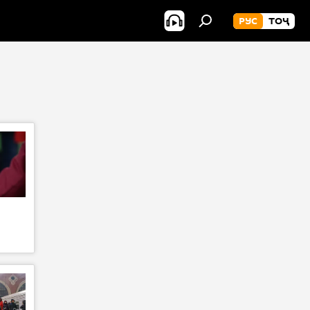
РУС
ТОҶ