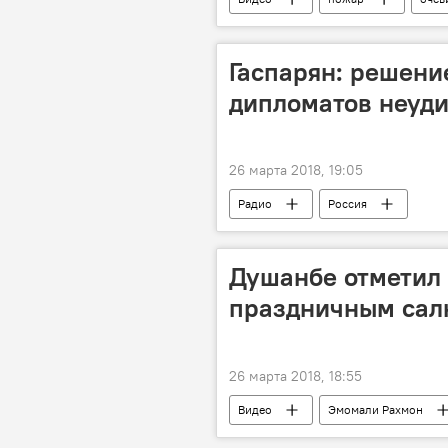
Гаспарян: решени
дипломатов неуд
26 марта 2018, 19:05
Радио
Россия
Душанбе отметил 
праздничным сал
26 марта 2018, 18:55
Видео
Эмомали Рахмон
фейерверк
салют