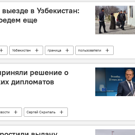
 выезде в Узбекистан:
поедем еще
Узбекистан
граница
пользователи
Центральная Азия
соцсети
 приняли решение о
ких дипломатов
овости
Сергей Скрипаль
ростили выдачу