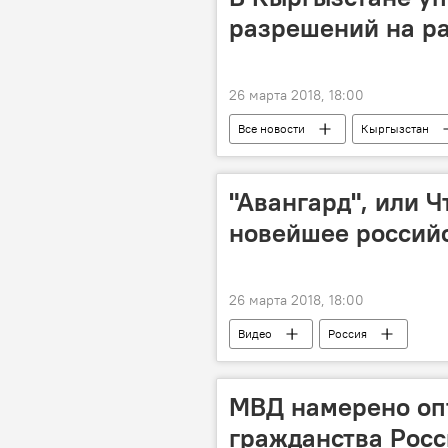
разрешений на ра
26 марта 2018, 18:00
Все новости
Кыргызстан
"Авангард", или Ч
новейшее россий
26 марта 2018, 18:00
Видео
Россия
МВД намерено оп
гражданства Рос