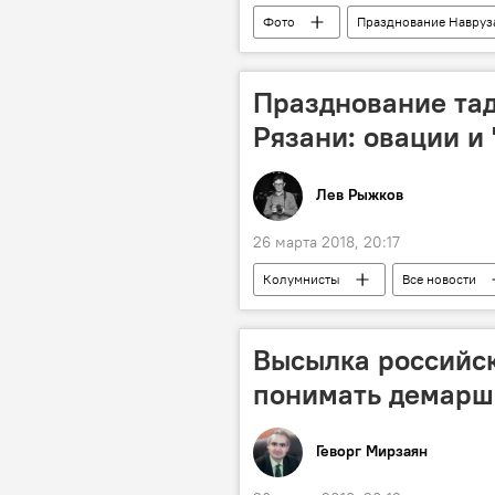
Фото
Празднование Навруз
Новости Душанбе
Таджикис
Празднование тад
Рязани: овации и
Лев Рыжков
26 марта 2018, 20:17
Колумнисты
Все новости
Рязань
Навруз
Высылка российск
понимать демарш
Геворг Мирзаян