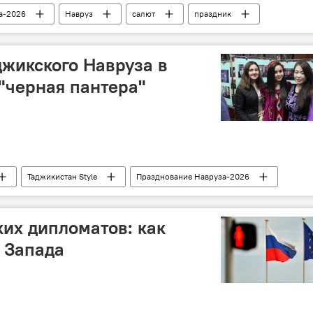
а-2026
Навруз
салют
праздник
тан
жикского Навруза в
 "черная пантера"
Таджикистан Style
Празднование Навруза-2026
их дипломатов: как
 Запада