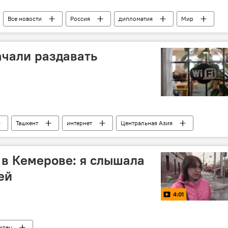
Все новости
Россия
дипломатия
Мир
ачали раздавать
Ташкент
интернет
Центральная Азия
в Кемерове: я слышала
ей
4:01
идец