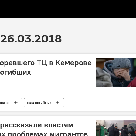
26.03.2018
горевшего ТЦ в Кемерове
погибших
пожар
тела погибших
 рассказали властям
ых проблемах мигрантов