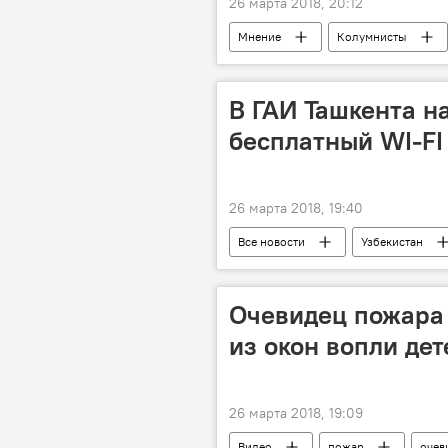
26 марта 2018, 20:12
Мнение
Колумнисты
В ГАИ Ташкента н
бесплатный WI-FI
26 марта 2018, 19:40
Все новости
Узбекистан
Очевидец пожара 
из окон вопли дет
26 марта 2018, 19:09
Видео
пожар
очев