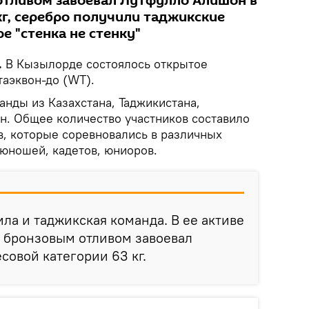
отливом завоевал Лутфулло Алишон в
кг, серебро получили таджикские
е "стенка не стенку"
.
В Кызылорде состоялось открытое
таэквон-до (WT).
анды из Казахстана, Таджикистана,
ан. Общее количество участников составило
в, которые соревновались в различных
 юношей, кадетов, юниоров.
ила и таджикская команда. В ее активе
с бронзовым отливом завоевал
совой категории 63 кг.