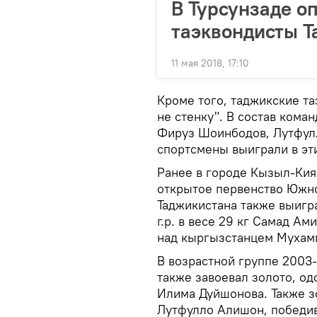
В Турсунзаде о
таэквондисты Т
11 мая 2018, 17:10
Кроме того, таджикские та
не стенку". В состав ком
Фируз Шоинбодов, Лутфулл
спортсмены выиграли в эт
Ранее в городе Кызыл-Кия
открытое первенство Южно
Таджикистана также выигр
г.р. в весе 29 кг Самад А
над кыргызстанцем Муха
В возрастной группе 2003-
также завоевал золото, о
Илима Дуйшонова. Также зо
Лутфулло Алишон, победи