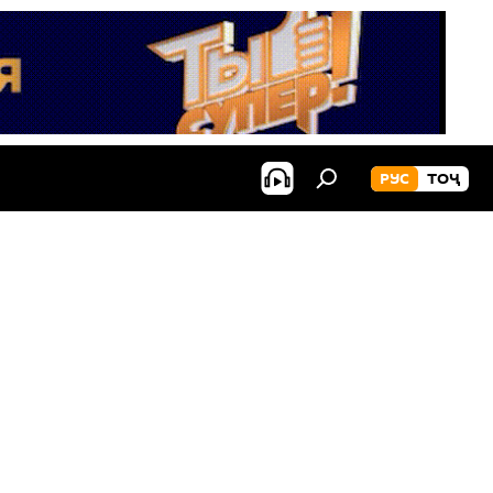
РУС
ТОҶ