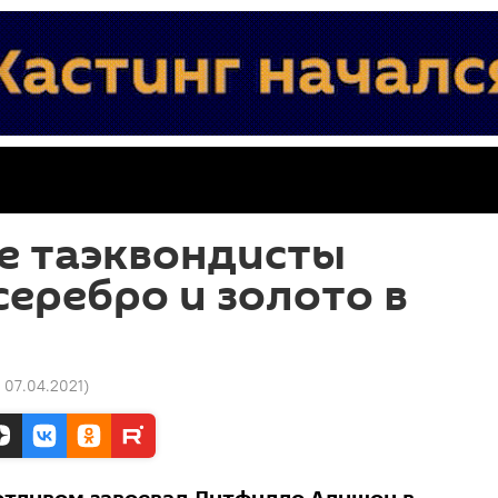
е таэквондисты
серебро и золото в
3 07.04.2021
)