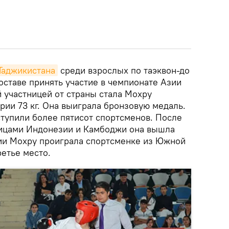
Таджикистана
среди взрослых по таэквон-до
оставе принять участие в чемпионате Азии
 участницей от страны стала Мохру
рии 73 кг. Она выиграла бронзовую медаль.
ступили более пятисот спортсменов. После
ницами Индонезии и Камбоджи она вышла
дии Мохру проиграла спортсменке из Южной
ретье место.