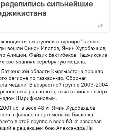
пределились сильнейшие
аджикистана
эквондисты выступили в турнире "стенка
анды вошли Синон Илолов, Ямин Худобахшов,
о Алишон, Файзик Бахтибеков. Таджикские
их состязаниях серебряную медаль.
 Баткенской области Кыргызстана прошло
го региона по таэквон-до. Сборная
ала медали. В возрастной группе 2006-2004
миршоев выиграл золото, взяв в финале вверх
ммадом Шарифжановым.
2001 г.р. в весе 48 кг Ямин Худобахшов
долев в финале спортсмена из Бишкека
лото в этой группе в весе 63 кг завоевал
вший в решающем бою Александра Ли