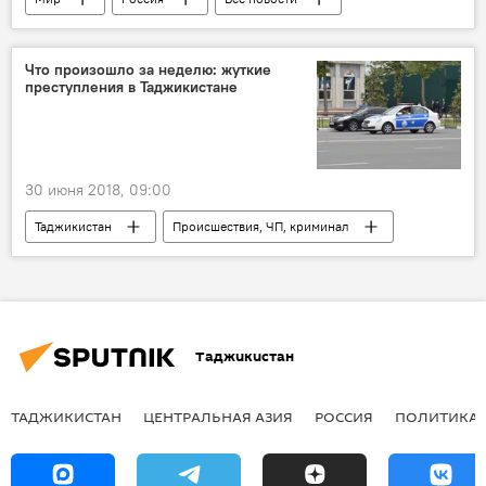
США
Владимир Путин
Дональд Трамп
Что произошло за неделю: жуткие
преступления в Таджикистане
30 июня 2018, 09:00
Таджикистан
Происшествия, ЧП, криминал
Все новости
убийство
драка
смерть известных людей
Таджикистан
ТАДЖИКИСТАН
ЦЕНТРАЛЬНАЯ АЗИЯ
РОССИЯ
ПОЛИТИКА