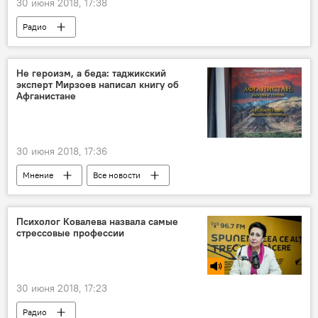
30 июня 2018, 17:38
Радио
Не героизм, а беда: таджикский
эксперт Мирзоев написал книгу об
Афганистане
30 июня 2018, 17:36
Мнение
Все новости
Афганистан и Таджикистан: новости на границе
Афганистан
война
Политика
Психолог Ковалева назвала самые
стрессовые профессии
30 июня 2018, 17:23
Радио