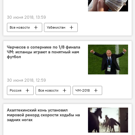
30 июня 2018, 13:59
Все новости
Узбекистан
Шавкат Мирзиёев
налог
Центральная Азия
Черчесов о сопернике по 1/8 финала
ЧМ: испанцы играют в понятный нам
футбол
30 июня 2018, 12:59
Россия
Все новости
ЧМ-2018
ФИФА
Ахалтекинский конь установил
мировой рекорд скорости ходьбы на
задних ногах