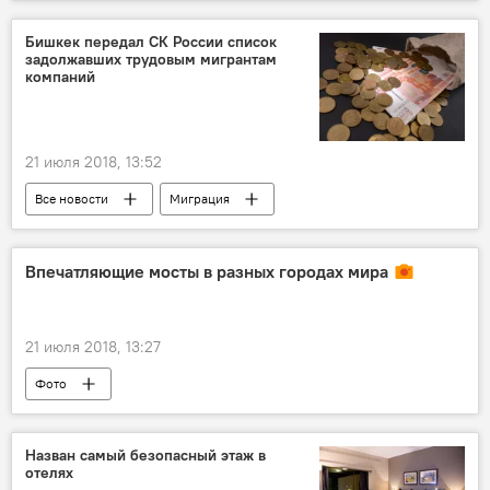
ДТП и аварии
Центральная Азия
Бишкек передал СК России список
задолжавших трудовым мигрантам
компаний
21 июля 2018, 13:52
Все новости
Миграция
Новости мигрантов из Центральной Азии в России
Кыргызстан
Россия
Впечатляющие мосты в разных городах мира
21 июля 2018, 13:27
Фото
Назван самый безопасный этаж в
отелях