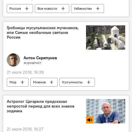
Россия
Все новости
Узбекистан
тонировка
Центральная Азия
Гробницы мусульманских мучеников,
или Самые необычные святыни
России
Антон Скрипунов
журналист
21 июля 2018, 16:39
Мир
Мнение
Колумнисты
Все новости
Аналитика
Россия
Астролог Цагарели предсказал
непростой период для всех знаков
зодиака
21 июля 2018, 16:27