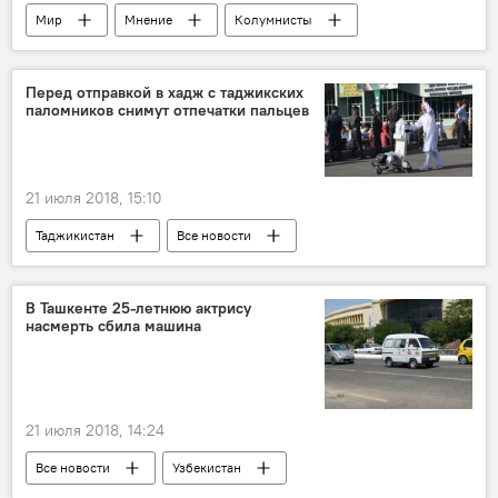
Мир
Мнение
Колумнисты
Все новости
Казахстан
Центральная Азия
Перед отправкой в хадж с таджикских
паломников снимут отпечатки пальцев
21 июля 2018, 15:10
Таджикистан
Все новости
Хадж - 2026: паломничество в Мекку
Саудовская Аравия
В Ташкенте 25-летнюю актрису
насмерть сбила машина
21 июля 2018, 14:24
Все новости
Узбекистан