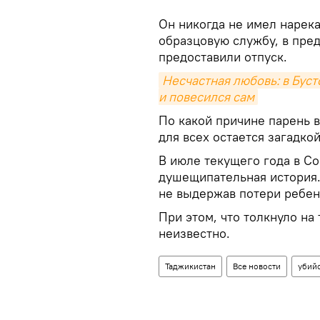
Он никогда не имел нарека
образцовую службу, в пре
предоставили отпуск.
Несчастная любовь: в Буст
и повесился сам
По какой причине парень 
для всех остается загадкой
В июле текущего года в С
душещипательная история
не выдержав потери ребенк
При этом, что толкнуло на
неизвестно.
Таджикистан
Все новости
убий