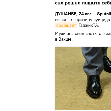
сил решил лишить себя
ДУШАНБЕ, 24 авг — Sputni
выясняет причину суицида
сообщает
ТаджикТА.
Мужчина свел счеты с жизн
в Вахше.