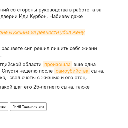
ний со стороны руководства в работе, а за
ддверии Иди Курбон, Набиеву даже
оне мужчина из ревности убил жену 
в расцвете сил решил лишить себя жизни
.
огдийской области
произошла
еще одна
. Спустя неделю после
самоубийства
сына,
а, свел счеты с жизнью и его отец.
 такой шаг его 25-летнего сына, также
ство
ГКНБ Таджикистана