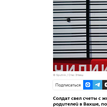
©
Sputnik
/ Стас Этвеш
Подписаться
Солдат свел счеты с ж
родителей в Вахше, п