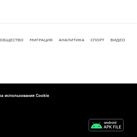
ОБЩЕСТВО
МИГРАЦИЯ
АНАЛИТИКА
СПОРТ
ВИДЕО
И
ка использования Cookie