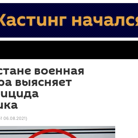
стане военная
ра выясняет
уицида
ика
51 06.08.2021
)