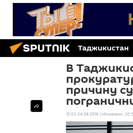
Таджикистан
В Таджики
прокурату
причину с
пограничн
15:00 24.08.2018
(обновлено:
20: