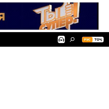
РУС
ТОҶ