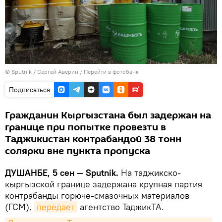
©
Sputnik
/ Сергей Аверин
/
Перейти в фотобанк
Подписаться
Гражданин Кыргызстана был задержан на
границе при попытке провезти в
Таджикистан контрабандой 38 тонн
солярки вне пункта пропуска
ДУШАНБЕ, 5 сен — Sputnik.
На таджикско-
кыргызской границе задержана крупная партия
контрабанды горюче-смазочных материалов
(ГСМ),
передает
агентство ТаджикТА.