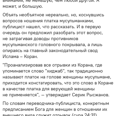
внимания, не меньшую, чем любой другой. А
может, и большую.
Объять необъятное нереально, но, коснувшись
вопросов ношения платка мусульманками,
публицист нашел, что рассказать. И в первую
очередь он предложил разобрать этот вопрос,
не затрагивая доводы противников
мусульманского головного покрывала, а лишь
опираясь на главный законодательный свод
Ислама – Коран.
"Проанализировав все отрывки из Корана, где
упоминается слово "хиджаб", так традиционно
называют платок на голове женщины мусульмане,
приходится констатировать, что это слово в Коране
в качестве платка для верующей женщины
не применяется", — утверждает Серик Рысжанов.
По словам переводчика-публициста, конкретным
предписанием Бога для женщин в отношении их
внешнего вида служит отрывок (сура 24:31),