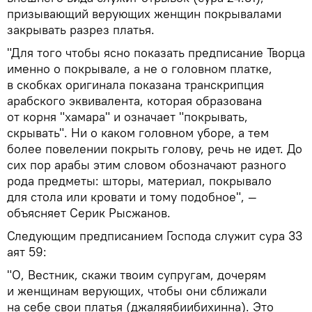
призывающий верующих женщин покрывалами
закрывать разрез платья.
"Для того чтобы ясно показать предписание Творца
именно о покрывале, а не о головном платке,
в скобках оригинала показана транскрипция
арабского эквивалента, которая образована
от корня "хамара" и означает "покрывать,
скрывать". Ни о каком головном уборе, а тем
более повелении покрыть голову, речь не идет. До
сих пор арабы этим словом обозначают разного
рода предметы: шторы, материал, покрывало
для стола или кровати и тому подобное", —
объясняет Серик Рысжанов.
Следующим предписанием Господа служит сура 33
аят 59:
"О, Вестник, скажи твоим супругам, дочерям
и женщинам верующих, чтобы они сближали
на себе свои платья (джаляябиибихинна). Это