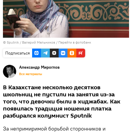
©
Sputnik
/ Валерий Мельников
/
Перейти в фотобанк
Подписаться
Александр Мироглов
Все материалы
В Казахстане несколько десятков
школьниц не пустили на занятия из-за
того, что девочки были в хиджабах. Как
появилась традиция ношения платка
разбирался колумнист Sputnik
За непримиримой борьбой сторонников и