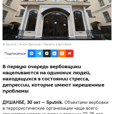
©
Sputnik
/ Антон Денисов
/
Перейти в фотобанк
Подписаться
В первую очередь вербовщики
нацеливаются на одиноких людей,
находящихся в состоянии стресса,
депрессии, которые имеют нерешенные
проблемы
ДУШАНБЕ, 30 окт — Sputnik.
Объектами вербовки
в террористические организации чаще всего
становятся молодые люди и девушки 22-25 лет,