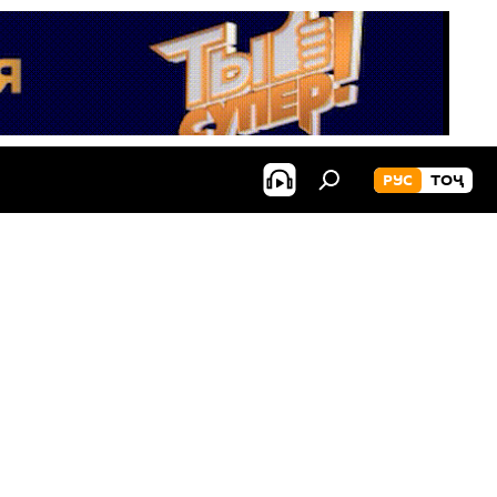
РУС
ТОҶ