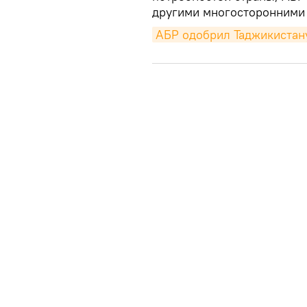
другими многосторонними 
АБР одобрил Таджикистану