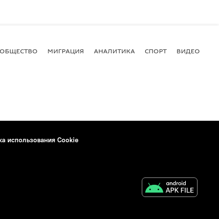
ОБЩЕСТВО
МИГРАЦИЯ
АНАЛИТИКА
СПОРТ
ВИДЕО
И
ка использования Cookie