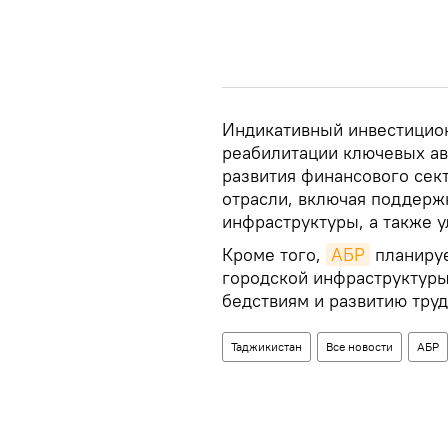
Индикативный инвестицио
реабилитации ключевых а
развития финансового сек
отрасли, включая поддерж
инфраструктуры, а также 
Кроме того,
АБР
планируе
городской инфраструктуры
бедствиям и развитию тру
Таджикистан
Все новости
АБР