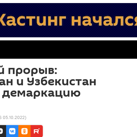
й прорыв:
н и Узбекистан
 демаркацию
6 05.10.2022
)