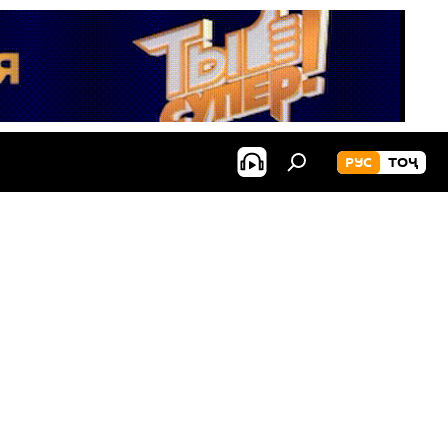
РУС
ТОҶ