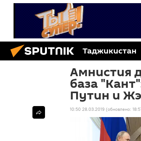
Таджикистан
Амнистия д
база "Кант"
Путин и Ж
10:50 28.03.2019
(обновлено:
18:5