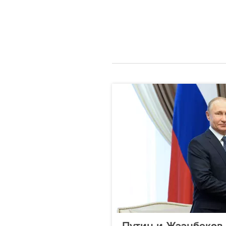
Путин и Жээнбеков