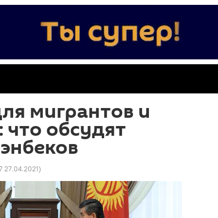
ля мигрантов и
: что обсудят
ээнбеков
7 27.04.2021
)