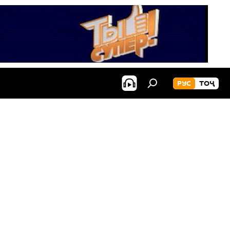
РУС
ТОҶ