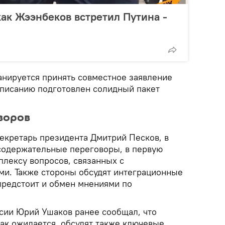
как Жээнбеков встретил Путина -
анируется принять совместное заявление
одписанию подготовлен солидный пакет
воров
секретарь президента Дмитрий Песков, в
содержательные переговоры, в первую
плексу вопросов, связанных с
и. Также стороны обсудят интеграционные
предстоит и обмен мнениями по
.
сии Юрий Ушаков ранее сообщал, что
как ожидается, обсудят также ключевые