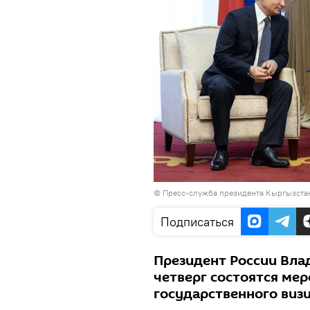
©
Пресс-служба президента Кыргызста
Подписаться
Президент России Вла
четверг состоятся мер
государственного виз