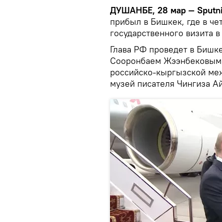
ДУШАНБЕ, 28 мар — Sputn
прибыл в Бишкек, где в че
государственного визита в
Глава РФ проведет в Бишк
Сооронбаем Жээнбековым, 
российско-кыргызской ме
музей писателя Чингиза А