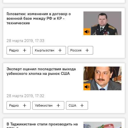
Касым-Жомарт Токаев
визит
Россия
Нурсултан Назарбаев
Головатюк: изменения в договор о
военной базе между РФ и КР -
технические
28 марта 2019, 17:33
Радио
Кыргызстан
Россия
военные учения
Эксперт оценил последствия выхода
узбекского хлопка на рынок США
28 марта 2019, 17:32
Радио
Узбекистан
США
хлопок
В Таджикистане стали производить на