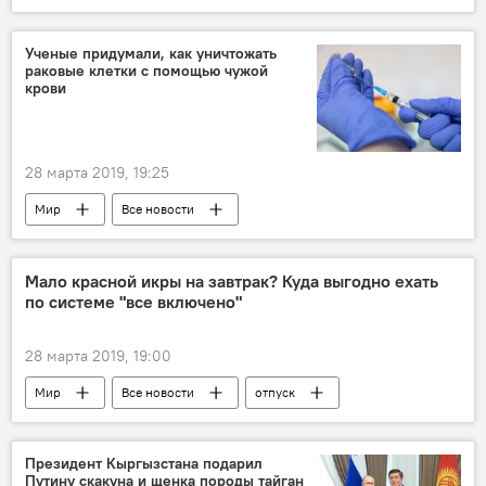
Центральная Азия
терроризм
пропаганда
ИГИЛ
Россия
Ученые придумали, как уничтожать
раковые клетки с помощью чужой
крови
28 марта 2019, 19:25
Мир
Все новости
Наука и технологии
рак
Мало красной икры на завтрак? Куда выгодно ехать
по системе "все включено"
28 марта 2019, 19:00
Мир
Все новости
отпуск
Туризм
Президент Кыргызстана подарил
Путину скакуна и щенка породы тайган