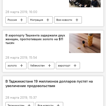
28 марта 2019, 16:00
Россия
Миграция
Все новости
Якутия
Новости мигрантов из Центральной Азии в России
В аэропорту Ташкента задержали двух
женщин, проглотивших золото на $11
тысяч
28 марта 2019, 15:54
золото
Узбекистан
аэропорт
Все новости
Центральная Азия
В Таджикистане 19 миллионов долларов пустят на
увеличение продовольствия
28 марта 2019, 15:37
Таджикистан
Все новости