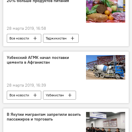
20% больше продуктов питания
28 марта 2019, 16:58
Все новости
Таджикистан
продукция
Узбекский АГМК начал поставки
цемента в Афганистан
28 марта 2019, 16:39
Все новости
Узбекистан
Афганистан
цемент
Центральная Азия
В Якутии мигрантам запретили возить
пассажиров и торговать