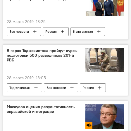
28 марта 2019, 18:25
Все новости
Россия
Кыргызстан
Сооронбай Жээнбеков
Владимир Путин
Центральная Азия
В горах Таджикистана пройдут курсы
подготовки 500 разведчиков 201-й
РВБ
28 марта 2019, 18:05
Таджикистан
Все новости
Россия
201-я РВБ в Таджикистане
Масаулов оценил результативность
евразийской интеграции