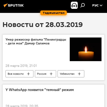
РУС
Таджикистан
Новости от 28.03.2019
Умер режиссер фильма "Ленинградцы
- дети мои" Дамир Салимов
28 марта 2019, 21:01
Все новости
Россия
Узбекистан
режиссер
Центральная Азия
смерть известных людей
кино
У WhatsApp появится "темный" режим
28 марта 2019, 20:35