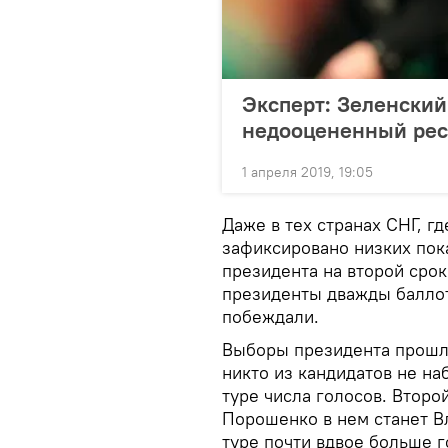
Эксперт: Зеленский
недооцененный рес
1 апреля 2019, 19:05
Даже в тех странах СНГ, г
зафиксировано низких по
президента на второй сро
президенты дважды баллот
побеждали.
Выборы президента прошли
никто из кандидатов не н
туре числа голосов. Второ
Порошенко в нем станет В
туре почти вдвое больше г