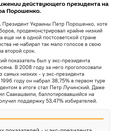
ижении действующего президента на
тра Порошенко.
.
Президент Украины Петр Порошенко, хотя
ыборов, продемонстрировал крайне низкий
да еще ни в одной постсоветской стране
ства не набирал так мало голосов в свою
а второй срок.
кий показатель был у экс-президента
сяна. В 2008 году за него проголосовали
з самых низких - у экс-президента
1996 году он набрал 38,75% в первом туре
дентом в итоге стал Петр Лучинский. Даже
ил Саакашвили, баллотировавшийся на
получил поддержку 53,47% избирателей.
х показателей - у экс-президента