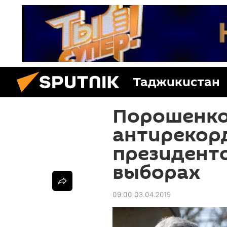
Таджикистан
Порошенко
антирекор
президенто
выборах
09:00 03.04.2019