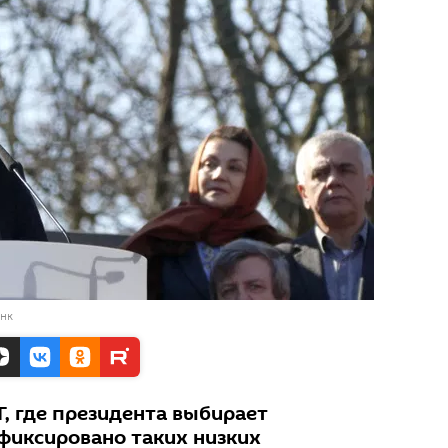
анк
Г, где президента выбирает
афиксировано таких низких