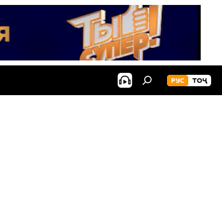
РУС
ТОҶ