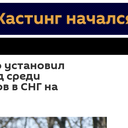
 установил
д среди
в в СНГ на