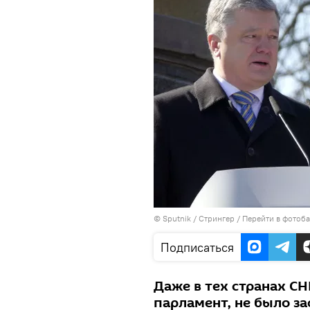
©
Sputnik
/ Стрингер
/
Перейти в фотоб
Подписаться
Даже в тех странах СН
парламент, не было з