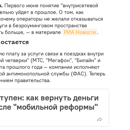
k.
Первого июня понятие "внутрисетевой
ельно уйдет в прошлое. О том, как
 почему операторы не желали отказываться
луги в безроуминговом пространстве
ть больше, — в материале
РИА Новости
.
 остается
 плату за услуги связи в поездках внутри
й четверки" (МТС, "Мегафон", "Билайн" и
уста прошлого года — компании исполняют
ой антимонопольной службы (ФАС). Теперь
ением правительства.
тупен: как вернуть деньги
сле "мобильной реформы"