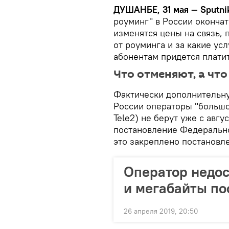
ДУШАНБЕ, 31 мая — Sputni
роуминг" в России окончат
изменятся цены на связь,
от роуминга и за какие ус
абонентам придется плати
Что отменяют, а что
Фактически дополнительную
России операторы "большо
Tele2) не берут уже с авг
постановление Федеральн
это закреплено постановл
Оператор недос
и мегабайты по
26 апреля 2019, 20:50