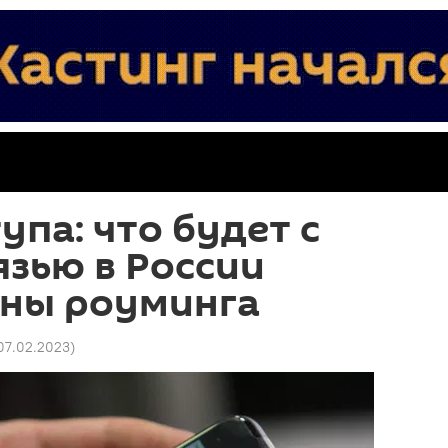
упа: что будет с
язью в России
ены роуминга
 07.02.2023
)