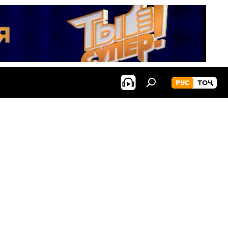
РУС
ТОҶ