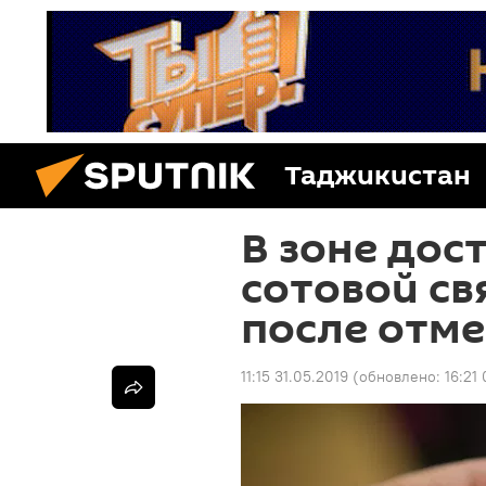
Таджикистан
В зоне дост
сотовой св
после отм
11:15 31.05.2019
(обновлено:
16:21