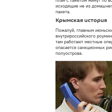
план с пакетом минут по вс
исходящие не из домашнего
пакета.
Крымская история
Пожалуй, главным июньски
внутрироссийского роумин
там работают местные опе
опасается санкционных рис
полуострова.