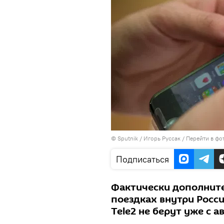
©
Sputnik
/ Игорь Руссак
/
Перейти в фо
Подписаться
Фактически дополните
поездках внутри Росс
Tele2 не берут уже с 