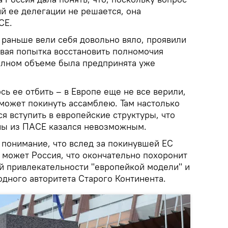
й ее делегации не решается, она
СЕ.
 раньше вели себя довольно вяло, проявили
рвая попытка восстановить полномочия
олном объеме была предпринята уже
сь ее отбить – в Европе еще не все верили,
 может покинуть ассамблею. Там настолько
ся вступить в европейские структуры, что
ны из ПАСЕ казался невозможным.
 понимание, что вслед за покинувшей ЕС
 может Россия, что окончательно похоронит
й привлекательности "европейкой модели" и
одного авторитета Старого Континента.