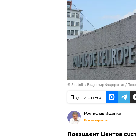
©
Sputnik
/ Владимир Федоренко
/
Пере
Подписаться
Ростислав Ищенко
Все материалы
Президент Центра сис