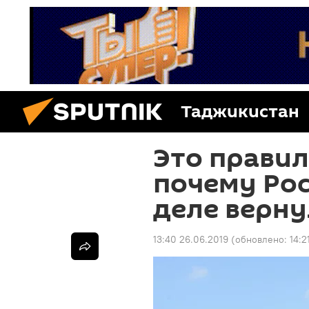
Таджикистан
Это правил
почему Ро
деле верну
13:40 26.06.2019
(обновлено:
14:2