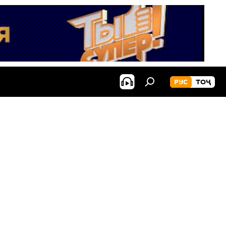
РУС
ТОҶ