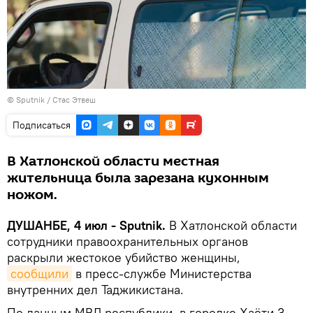
©
Sputnik
/ Стас Этвеш
Подписаться
В Хатлонской области местная
жительница была зарезана кухонным
ножом.
ДУШАНБЕ, 4 июл - Sputnik.
В Хатлонской области
сотрудники правоохранительных органов
раскрыли жестокое убийство женщины,
сообщили
в пресс-службе Министерства
внутренних дел Таджикистана.
По данным МВД республики, в городке Хаёти 3