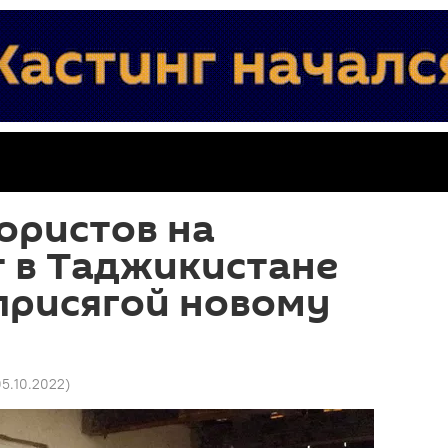
ористов на
 в Таджикистане
присягой новому
05.10.2022
)