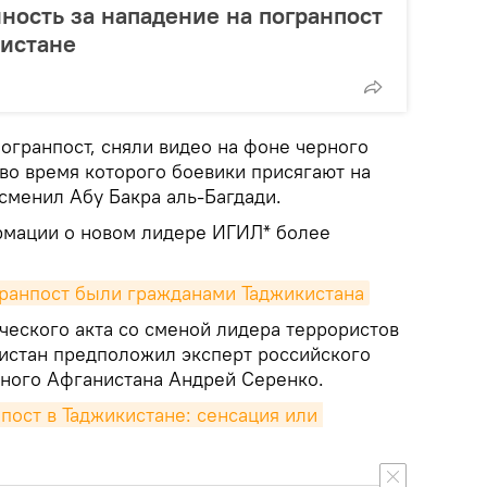
нность за нападение на погранпост
кистане
огранпост, сняли видео на фоне черного
во время которого боевики присягают на
сменил Абу Бакра аль-Багдади.
рмации о новом лидере ИГИЛ* более
гранпост были гражданами Таджикистана
ического акта со сменой лидера террористов
кистан предположил эксперт российского
ного Афганистана Андрей Серенко.
пост в Таджикистане: сенсация или 