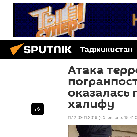
Таджикистан
Атака терр
погранпост
оказалась 
халифу
11:12 09.11.2019
(обновлено:
18:41 