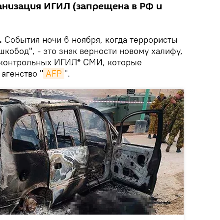
анизация ИГИЛ (запрещена в РФ и
.
События ночи 6 ноября, когда террористы
шкобод", - это знак верности новому халифу,
дконтрольных ИГИЛ* СМИ, которые
агенство "
AFP
".