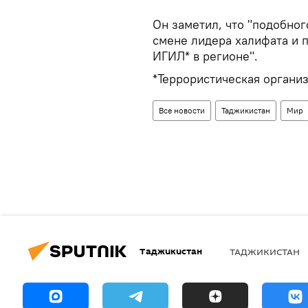
Он заметил, что "подобног
смене лидера халифата и 
ИГИЛ* в регионе".
*Террористическая органи
Все новости
Таджикистан
Мир
Таджикистан
ТАДЖИКИСТАН