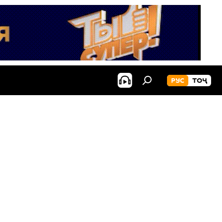
РУС
ТОҶ