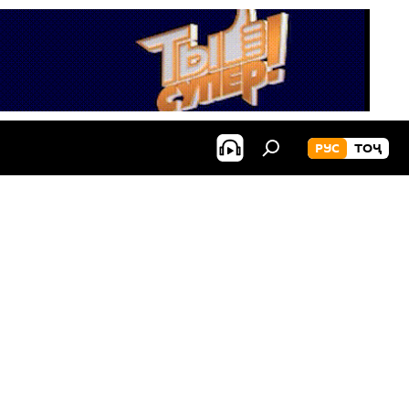
РУС
ТОҶ