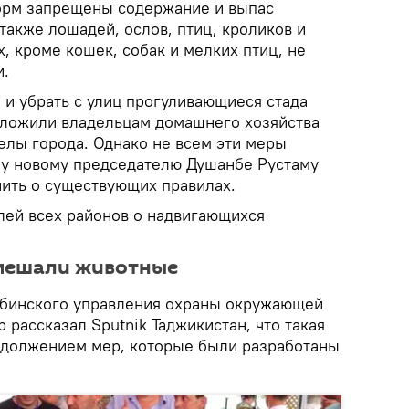
орм запрещены содержание и выпас
 также лошадей, ослов, птиц, кроликов и
, кроме кошек, собак и мелких птиц, не
и.
 и убрать с улиц прогуливающиеся стада
едложили владельцам домашнего хозяйства
елы города. Однако не всем эти меры
му новому председателю Душанбе Рустаму
ить о существующих правилах.
ей всех районов о надвигающихся
мешали животные
нбинского управления охраны окружающей
рассказал Sputnik Таджикистан, что такая
одолжением мер, которые были разработаны