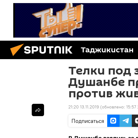
Таджикистан
Телки под 
Душанбе п
против жи
21:20 13.11.2019
(обновлено:
15:57
Подписаться