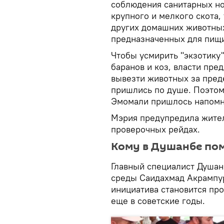
соблюдения санитарных н
крупного и мелкого скота,
других домашних животных
предназначенных для пищ
Чтобы усмирить "экзотику"
баранов и коз, власти пр
вывезти животных за пред
пришлись по душе. Поэто
Эмомали пришлось напомн
Мэрия предупредила жител
проверочных рейдах.
Кому в Душанбе по
Главный специалист Душа
среды Саидахмад Акрампур 
инициатива становится пр
еще в советские годы.