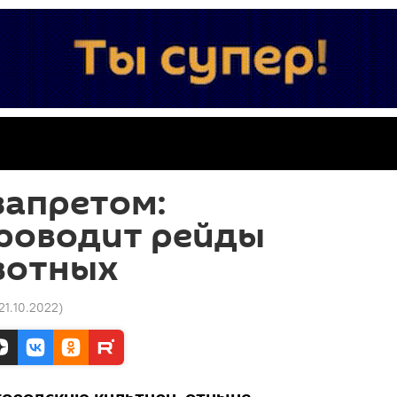
запретом:
роводит рейды
вотных
 21.10.2022
)