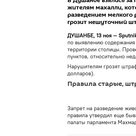
В Душанбе взялись за
жителям махалли, кот
разведением мелкого р
грозит нешуточный ш
ДУШАНБЕ, 13 ноя — Sputnik
по выявлению содержания 
территории столицы. Пров
пунктов, относительно не
Нарушителям грозят штраф
долларов).
Правила старые, ш
Запрет на разведение жив
правила утвердил еще быв
палаты парламента Махмад