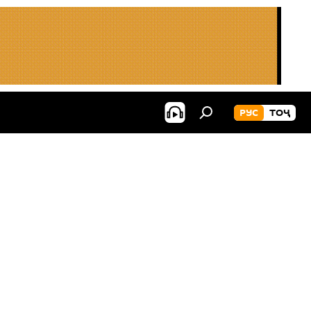
РУС
ТОҶ