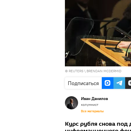
©
REUTERS
\ BRENDAN MCDERMID
Подписаться
Иван Данилов
колумнист
Все материалы
Курс рубля снова под