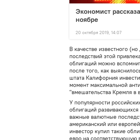
Экономист рассказа
ноябре
20 октября 2019, 14:07
В качестве известного (но
последствий этой привлек
облигаций можно вспомнит
после того, как выяснило
штата Калифорния инвестир
момент максимальной анти
"вмешательства Кремля в 
У популярности российских
облигаций развивающихся 
важные валютные последст
американский или европей
инвестор купил такие обл
евро на соответствующую в