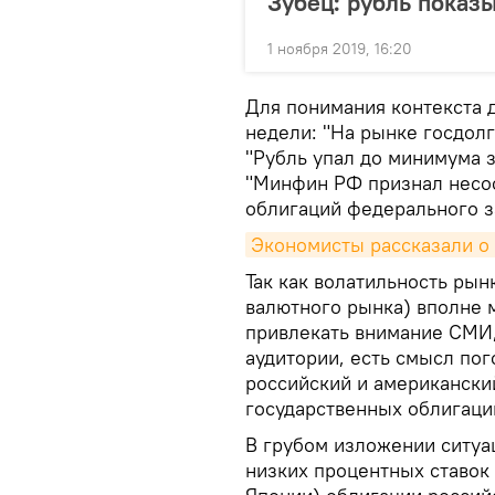
Зубец: рубль показ
1 ноября 2019, 16:20
Для понимания контекста д
недели: "На рынке госдолг
"Рубль упал до минимума з
"Минфин РФ признал несо
облигаций федерального за
Экономисты рассказали о 
Так как волатильность рын
валютного рынка) вполне 
привлекать внимание СМИ,
аудитории, есть смысл пог
российский и американский
государственных облигаций
В грубом изложении ситуа
низких процентных ставок 