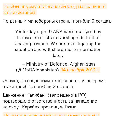
Талибы штурмуют афганский уезд на границе с 
Таджикистаном
По данным минобороны страны погибли 9 солдат.
Yesterday night 9 ANA were martyred by
Taliban terrorists in Qarabagh district of
Ghazni province. We are investigating the
situation and will share more information
later.
— Ministry of Defense, Afghanistan
(@MoDAfghanistan)
14 декабря 2019 г.
​Однако, по сведениям телеканала 1TV, во время
атаки талибов погибли 25 солдат.
Движение "Талибан" (запрещено в РФ)
подтвердило ответственность за нападение
на округ Карабах провинции Газни.
Десять человек погибли при взрыве мины в 